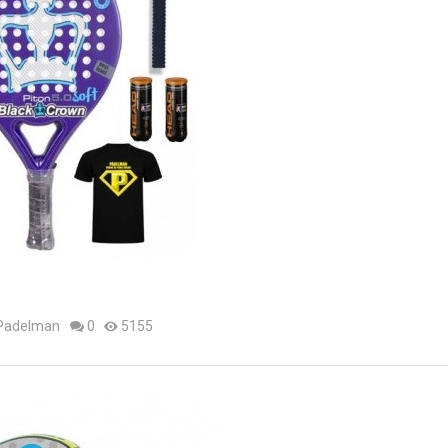
 Padelman
0
5155