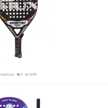
 Padelman
0
5689