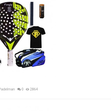
 Padelman
0
2864