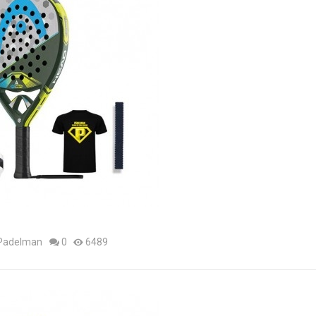
 Padelman
0
6489