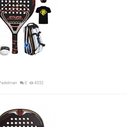
 Padelman
0
4332