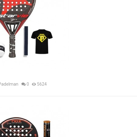
 Padelman
0
5624