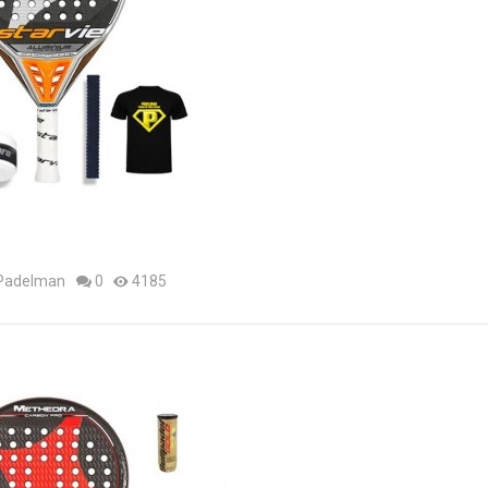
 Padelman
0
4185