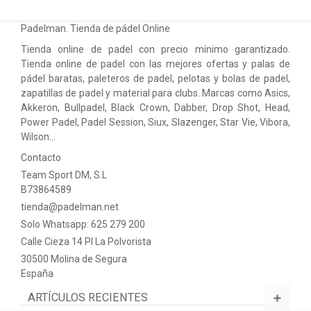
ACCESORIOS
Padelman. Tienda de pádel Online
PELOTAS PADEL
Tienda online de padel con precio mínimo garantizado.
ROPA
Tienda online de padel con las mejores ofertas y palas de
pádel baratas, paleteros de padel, pelotas y bolas de padel,
OUTLET PADEL
zapatillas de padel y material para clubs. Marcas como Asics,
Akkeron, Bullpadel, Black Crown, Dabber, Drop Shot, Head,
BLOG
Power Padel, Padel Session, Siux, Slazenger, Star Vie, Vibora,
Wilson…
Contacto
Team Sport DM, S.L
B73864589
tienda@padelman.net
Solo Whatsapp: 625 279 200
Calle Cieza 14 PI La Polvorista
30500 Molina de Segura
España
ARTÍCULOS RECIENTES