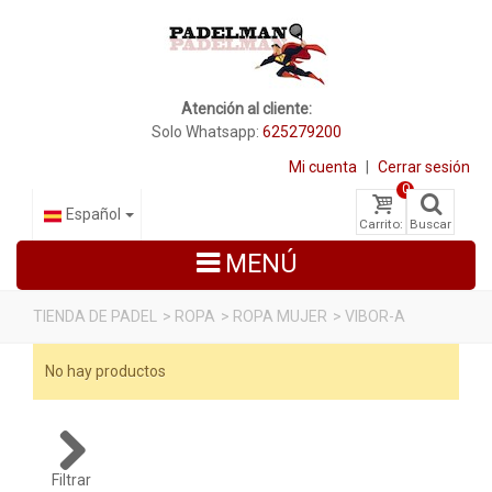
Atención al cliente:
Solo Whatsapp:
625279200
Mi cuenta
|
Cerrar sesión
0
Español
Carrito:
Buscar
MENÚ
TIENDA DE PADEL
>
ROPA
>
ROPA MUJER
>
VIBOR-A
PALAS DE PADEL
No hay productos
ZAPATILLAS DE PADEL
PALETEROS
Filtrar