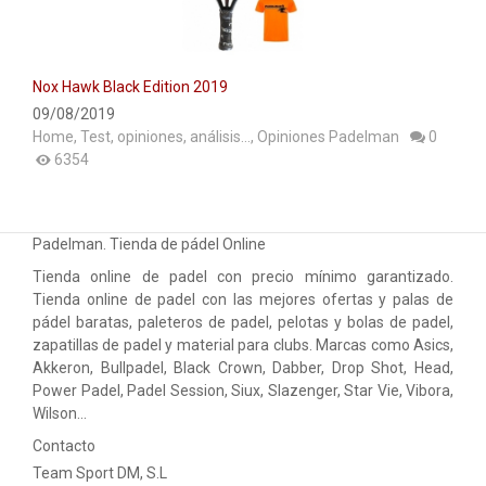
ACCESORIOS
PELOTAS PADEL
Nox Hawk Black Edition 2019
ROPA
09/08/2019
Home
,
Test, opiniones, análisis...
,
Opiniones Padelman
0
OUTLET PADEL
6354
BLOG
Padelman. Tienda de pádel Online
Tienda online de padel con precio mínimo garantizado.
Tienda online de padel con las mejores ofertas y palas de
pádel baratas, paleteros de padel, pelotas y bolas de padel,
zapatillas de padel y material para clubs. Marcas como Asics,
Akkeron, Bullpadel, Black Crown, Dabber, Drop Shot, Head,
Power Padel, Padel Session, Siux, Slazenger, Star Vie, Vibora,
Wilson…
Contacto
Team Sport DM, S.L