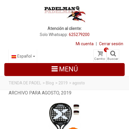
Atención al cliente:
Solo Whatsapp:
625279200
Mi cuenta
|
Cerrar sesión
0
Español
Carrito:
Buscar
MENÚ
TIENDA DE PADEL
>
Blog
>
2019
>
agosto
ARCHIVO PARA AGOSTO, 2019
PALAS DE PADEL
ZAPATILLAS DE PADEL
PALETEROS