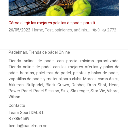
ACCESORIOS
PELOTAS PADEL
Cómo elegir las mejores pelotas de padel para ti
ROPA
26/05/2022
Home
,
Test, opiniones, análisis...
0
2772
OUTLET PADEL
BLOG
Padelman. Tienda de pádel Online
Tienda online de padel con precio mínimo garantizado.
Tienda online de padel con las mejores ofertas y palas de
pádel baratas, paleteros de padel, pelotas y bolas de padel,
zapatillas de padel y material para clubs. Marcas como Asics,
Akkeron, Bullpadel, Black Crown, Dabber, Drop Shot, Head,
Power Padel, Padel Session, Siux, Slazenger, Star Vie, Vibora,
Wilson…
Contacto
Team Sport DM, S.L
B73864589
tienda@padelman.net