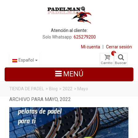
Atención al cliente:
Solo Whatsapp:
625279200
Mi cuenta
|
Cerrar sesión
0
Español
Carrito:
Buscar
MENÚ
TIENDA DE PADEL
>
Blog
>
2022
>
Mayo
ARCHIVO PARA MAYO, 2022
PALAS DE PADEL
ZAPATILLAS DE PADEL
PALETEROS