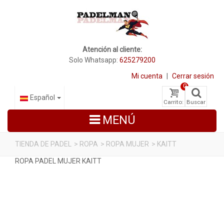
Atención al cliente:
Solo Whatsapp:
625279200
Mi cuenta
|
Cerrar sesión
0
Español
Carrito:
Buscar
MENÚ
TIENDA DE PADEL
>
ROPA
>
ROPA MUJER
>
KAITT
ROPA PADEL MUJER KAITT
PALAS DE PADEL
ZAPATILLAS DE PADEL
PALETEROS