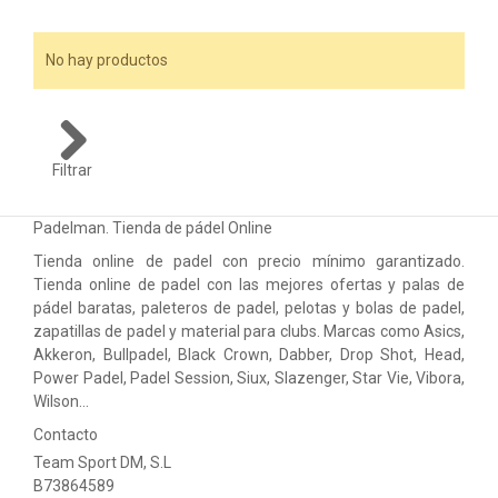
ACCESORIOS
PELOTAS PADEL
No hay productos
ROPA
OUTLET PADEL
Filtrar
BLOG
Padelman. Tienda de pádel Online
Tienda online de padel con precio mínimo garantizado.
Tienda online de padel con las mejores ofertas y palas de
pádel baratas, paleteros de padel, pelotas y bolas de padel,
zapatillas de padel y material para clubs. Marcas como Asics,
Akkeron, Bullpadel, Black Crown, Dabber, Drop Shot, Head,
Power Padel, Padel Session, Siux, Slazenger, Star Vie, Vibora,
Wilson…
Contacto
Team Sport DM, S.L
B73864589