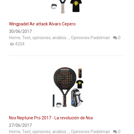
ACCESORIOS
PELOTAS PADEL
Wingpadel Air attack Alvaro Cepero
ROPA
30/06/2017
Home
,
Test, opiniones, análisis...
,
Opiniones Padelman
0
OUTLET PADEL
4204
BLOG
Nox Neptune Pro 2017 - La revolución de Nox
27/06/2017
Home
,
Test, opiniones, análisis...
,
Opiniones Padelman
0