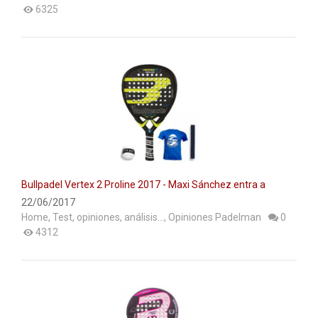
6325
Bullpadel Vertex 2 Proline 2017 - Maxi Sánchez entra a
escena
22/06/2017
Home
,
Test, opiniones, análisis...
,
Opiniones Padelman
0
4312