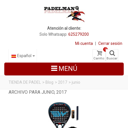
Atención al cliente:
Solo Whatsapp:
625279200
Mi cuenta
|
Cerrar sesión
0
Español
Carrito:
Buscar
MENÚ
TIENDA DE PADEL
>
Blog
>
2017
>
junio
ARCHIVO PARA JUNIO, 2017
PALAS DE PADEL
ZAPATILLAS DE PADEL
PALETEROS