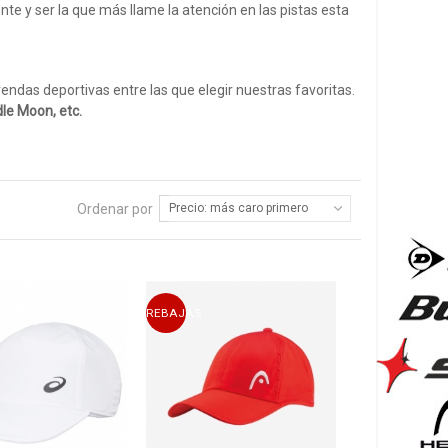
te y ser la que más llame la atención en las pistas esta
das deportivas entre las que elegir nuestras favoritas.
le Moon, etc.
s para ir equipado a tu partido. También encuentras
ropa
gan nuestra temperatura corporal sin asumir riesgos
os grandes.
Ordenar por
Precio: más caro primero
firma donde encontraras modelos muy bonitos y
n
ropa de pádel hombre
. Así conseguiremos ir todos muy
o por nuestros maravillosos atuendos.
REBAJAS
 son
Siux
,
Wingpadel
,
Vibora
.
Vibora Padel
cuenta con
ue existen hasta el momento. También incorpora
.
el por internet de forma correcta?
te cual es tu talla. Al ser tienda de pádel online, no
e que talla es la adecuada para nosotros.