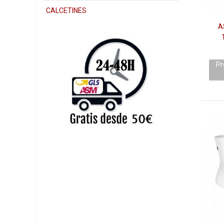
Si tienes
CALCETINES
todas nue
A
Esta temp
¿Qué mat
Por lo ge
Pr
deja trasp