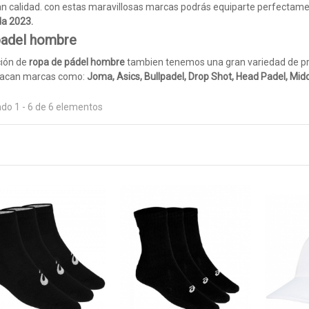
ran calidad. con estas maravillosas marcas podrás equiparte perfectamen
a 2023.
adel hombre
ción de
ropa de pádel hombre
tambien tenemos una gran variedad de pren
tacan marcas como:
Joma, Asics, Bullpadel, Drop Shot, Head Padel, Midd
odo lo necesario para vestirte con el mejor pádel. Todo lo que necesita
do 1 - 6 de 6 elementos
, como son
sudaderas de pádel
, abrigos u otros materiales que manten
ios. Aquí puedes encontrar las mejores firmas.
que es la firma de ropa oficial de
World Padel Tour.
Para vestirte como l
ropa de pádel
en cuanto a calidad y precio la encontrarás en
Joma.
Una 
y con unos precios competentes de
nueva colección 2022
.
ecesario para tu juego está aquí, tanto en
ropa de pádel mujer
, como e
pados y que el público se fije en nosotros, tanto por nuestro juego com
las marcas de ropa padel que podrás comprar en nuestra tienda online
emeninos que te gustarán. ESta marca fabric los mejores productos q
s técnicos que nos permitan sentirnos muy cómodos y ágiles en la pista
s lo que tengo que saber para comprar ropa de pád
o a tener en cuenta y con lo cual hay más problemas es saber perfectamen
probárnosla, entonces tendremos que asegurarnos a la perfección sobr