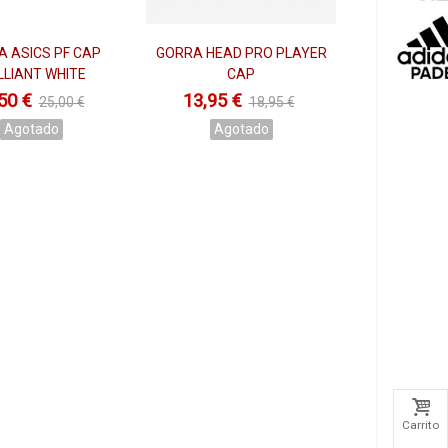
ormaremos de que talla es la perfecta para ti. Conocemos
 ASICS PF CAP
GORRA HEAD PRO PLAYER
Ver
Ver
LLIANT WHITE
CAP
50 €
13,95 €
25,00 €
18,95 €
r rendimiento aporta para el pádel debido a que es ligero,
Agotado
Agotado
ta a nuestro cuerpo a la perfección.
Carrito