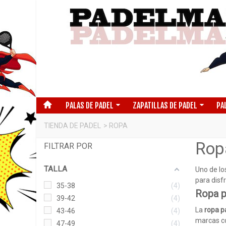
PALAS DE PADEL
ZAPATILLAS DE PADEL
PA
TIENDA DE PADEL
>
ROPA
Rop
FILTRAR POR
TALLA
Uno de lo
para disf
35-38
4
Ropa p
39-42
4
La
ropa p
43-46
4
marcas 
47-49
4