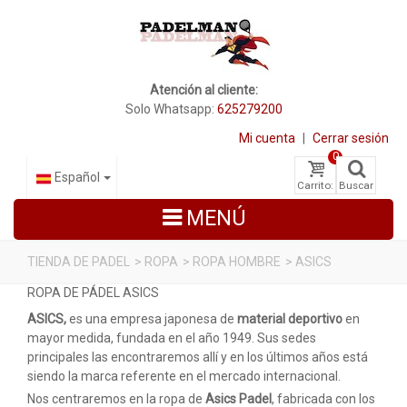
Atención al cliente:
Solo Whatsapp:
625279200
Mi cuenta
|
Cerrar sesión
0
Español
Carrito:
Buscar
MENÚ
TIENDA DE PADEL
>
ROPA
>
ROPA HOMBRE
>
ASICS
ROPA DE PÁDEL ASICS
PALAS DE PADEL
ASICS,
es una empresa japonesa de
material deportivo
en
ZAPATILLAS DE PADEL
mayor medida, fundada en el año 1949. Sus sedes
principales las encontraremos allí y en los últimos años está
PALETEROS
siendo la marca referente en el mercado internacional.
Nos centraremos en la ropa de
Asics Padel
, fabricada con los