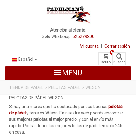
Atención al cliente:
Solo Whatsapp:
625279200
Mi cuenta
|
Cerrar sesión
0
Español
Carrito:
Buscar
MENÚ
TIENDA DE PADEL
>
PELOTAS PADEL
>
WILSON
PELOTAS DE PÁDEL WILSON
PALAS DE PADEL
Si hay una marca que ha destacado por sus buenas
pelotas
ZAPATILLAS DE PADEL
de pádel
y tenis es Wilson. En nuestra web podrás encontrar
sus mejores pelotas al mejor precio
, y con el envío más
PALETEROS
rapido. Podrás tener las mejores bolas de pádel en solo 24h
en casa.