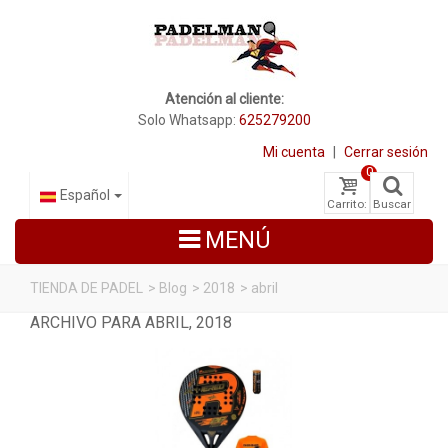
Atención al cliente:
Solo Whatsapp:
625279200
Mi cuenta
|
Cerrar sesión
0
Español
Carrito:
Buscar
MENÚ
TIENDA DE PADEL
>
Blog
>
2018
>
abril
ARCHIVO PARA ABRIL, 2018
PALAS DE PADEL
ZAPATILLAS DE PADEL
PALETEROS