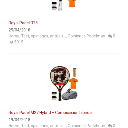
ACCESORIOS
PELOTAS PADEL
Royal Padel R28
ROPA
25/04/2018
Home
,
Test, opiniones, análisis...
,
Opiniones Padelman
0
OUTLET PADEL
5915
BLOG
Royal Padel M27 Hybrid – Composición híbrida
19/04/2018
Home
,
Test, opiniones, análisis...
,
Opiniones Padelman
0