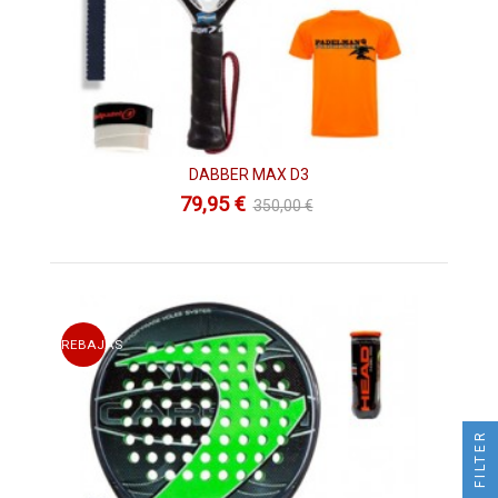
La firma
Dabber
cuenta con dos líneas totalmente diferentes.
Una es la línea Europea, con los modelos
ROBER EVO,
EUPHORIA, MAX D4, PRISMA
. Por otro lado se encuentra la
línea Argentina con los modelos
CONICA, CÓNDOR EVO
,
ROBER10, GRAN PATAGONIA
. En ambas líneas cuentan con
los mejores materiales para realizar las palas. Las mejores
gomas EVA, para crear mayor sensación en sus palas y así
DABBER MAX D3
aligerar su peso a la hora de jugar y así poder reaccionar con
79,95 €
350,00 €
mayor facilidad y mayor rapidez.
La marca
Dabber
solo cuenta con una jugadora en sus filas,
Mariela Peyregne
. Es una gran jugadora argentina y lleva 25
años patrocinada por la firma. Jugó
tres mundiales
con esta
marca en los que quedó en 2000 y 2010 subcampeona.
Finalmente fue campeona en el año 2012. Esta jugadora lleva
REBAJAS
22 años jugando en el circuito profesional argentino siendo
Nº 1 en los años 2000, 2003 y 2009, y siendo jugadora del
TOP 10 desde 1998.
Una de las mejores
palas de pádel Dabber
del mercado en
FILTER
estos momentos es la
Dabber Carbon.
Pala de
pádel
fabricada por completo en fibra de carbono, con la que