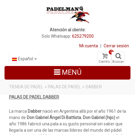
Atención al cliente:
Solo Whatsapp:
625279200
Mi cuenta
|
Cerrar sesión
0
Español
Carrito:
Buscar
MENÚ
TIENDA DE PADEL
>
PALAS DE PADEL
>
DABBER
PALAS DE PADEL DABBER
PALAS DE PADEL
ZAPATILLAS DE PADEL
La marca
Dabber
nació en Argentina allá por el año 1961 de la
mano de
Don Gabriel Ángel Di Battista.
Don Gabriel (hijo)
el
PALETEROS
año 1986 fabricó una pala a su gusto personal sin saber que
llegaría a ser una de las marcas líderes del mundo del pádel.