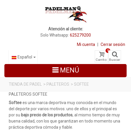
Atención al cliente:
Solo Whatsapp:
625279200
Mi cuenta
|
Cerrar sesión
0
Español
Carrito:
Buscar
MENÚ
TIENDA DE PADEL
>
PALETEROS
>
SOFTEE
PALETEROS SOFTEE
PALAS DE PADEL
Softee
es una marca deportiva muy conocida en el mundo
ZAPATILLAS DE PADEL
del deporte por varios motivos: uno de ellos y el principal es
por su
bajo precio de los productos
, al mismo tiempo de muy
PALETEROS
buena calidad, con los que garantizan en todo momento una
práctica deportiva cómoda y fiable.