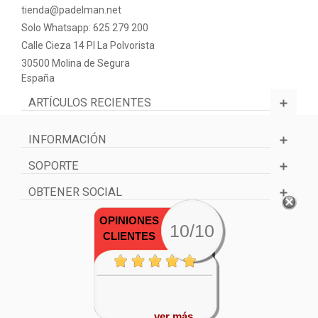
La marca
Softee Padel
es una de las más queridas por los
tienda@padelman.net
jugadores, ya que siempre viene bien ahorrarnos un poco de
Solo Whatsapp: 625 279 200
dinero y conseguir materiales de alta calidad. En tu tienda de
confianza
Padelman
.
Calle Cieza 14 PI La Polvorista
30500 Molina de Segura
España
ARTÍCULOS RECIENTES
INFORMACIÓN
SOPORTE
OBTENER SOCIAL
OPINIONES
10/10
CLIENTES
ver más