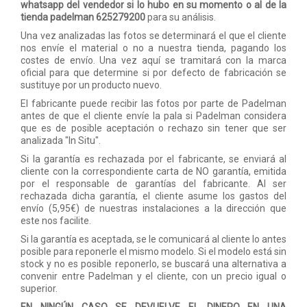
ACCESORIOS
whatsapp del vendedor si lo hubo en su momento o al de la
tienda padelman
625279200
para su análisis.
PELOTAS PADEL
Una vez analizadas las fotos se determinará el que el cliente
nos envíe el material o no a nuestra tienda, pagando los
costes de envío. Una vez aquí se tramitará con la marca
ROPA
oficial para que determine si por defecto de fabricación se
sustituye por un producto nuevo.
OUTLET PADEL
El fabricante puede recibir las fotos por parte de Padelman
antes de que el cliente envíe la pala si Padelman considera
BLOG
que es de posible aceptación o rechazo sin tener que ser
analizada "In Situ".
Si la garantía es rechazada por el fabricante, se enviará al
cliente con la correspondiente carta de NO garantía, emitida
por el responsable de garantías del fabricante. Al ser
rechazada dicha garantía, el cliente asume los gastos del
envío (5,95€) de nuestras instalaciones a la dirección que
este nos facilite.
Si la garantía es aceptada, se le comunicará al cliente lo antes
posible para reponerle el mismo modelo. Si el modelo está sin
stock y no es posible reponerlo, se buscará una alternativa a
convenir entre Padelman y el cliente, con un precio igual o
superior.