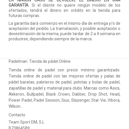
EN NINGÚN CASO SE DEVUELVE EL DINERO EN UNA
GARANTÍA
. Si el cliente no quiere ningún modelo de los
ofertados, tendrá el dinero en crédito en la tienda para
futuras compras.
La garantía dará comienzo en el mismo día de entrega y/o de
aceptación del pedido. La tramatación, y posible aceptación o
desestimación de la misma, puede tardar de 2 a 4 semana en
producirse, dependiendo siempre de la marca.
Padelman. Tienda de pádel Online
Tienda online de padel con precio mínimo garantizado.
Tienda online de padel con las mejores ofertas y palas de
pádel baratas, paleteros de padel, pelotas y bolas de padel,
zapatillas de padel y material para clubs. Marcas como Asics,
Akkeron, Bullpadel, Black Crown, Dabber, Drop Shot, Head,
Power Padel, Padel Session, Siux, Slazenger, Star Vie, Vibora,
Wilson…
Contacto
Team Sport DM, S.L
B73864589