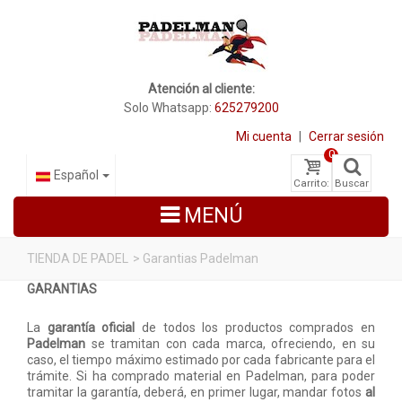
Atención al cliente:
Solo Whatsapp:
625279200
Mi cuenta
|
Cerrar sesión
0
Español
Carrito:
Buscar
MENÚ
TIENDA DE PADEL
>
Garantias Padelman
GARANTIAS
PALAS DE PADEL
La
garantía oficial
de todos los productos comprados en
ZAPATILLAS DE PADEL
Padelman
se tramitan con cada marca, ofreciendo, en su
caso, el tiempo máximo estimado por cada fabricante para el
PALETEROS
trámite. Si ha comprado material en Padelman, para poder
tramitar la garantía, deberá, en primer lugar, mandar fotos
al