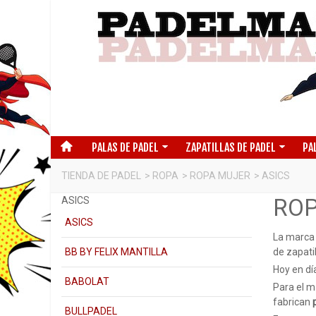
PALAS DE PADEL
ZAPATILLAS DE PADEL
PA
TIENDA DE PADEL
>
ROPA
>
ROPA MUJER
>
ASICS
RO
ASICS
ASICS
La marca
BB BY FELIX MANTILLA
de zapati
Hoy en d
BABOLAT
Para el m
fabrican
BULLPADEL