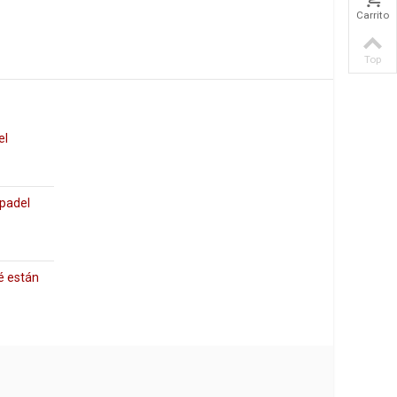
Carrito
Top
el
 padel
é están