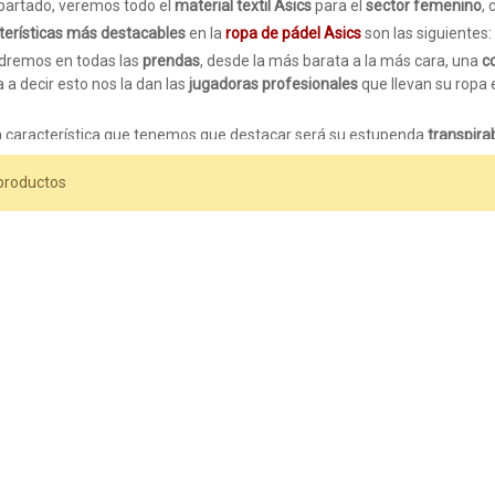
partado, veremos todo el
material textil Asics
para el
sector femenino
,
terísticas más destacables
en la
ropa de pádel Asics
son las siguientes:
emos en todas las
prendas
, desde la más barata a la más cara, una
c
 a decir esto nos la dan las
jugadoras profesionales
que llevan su ropa 
aracterística que tenemos que destacar será su estupenda
transpira
os ropa que transpire bien el sudor. Cuando sudemos,
no nos notarem
s hora de jugar sin preocupaciones.
productos
odas las mujeres, es importante llevar
prendas que se ajusten al cuer
decide que todas las prendas tengan
buen soporte,
idóneo para la correc
ipales productos
de los que disponemos
en nuestra tienda
van desde
le
S PADEL SKORT.
Estas, para el tren inferior. En las
faldas
, tendremos u
sin problemas.
arte superior, tendremos
camisetas
, como la
CAMISETA ASICS W´S PAD
contamos con
polos
, como el
POLO ASICS SLEEVELESS AZUL,
aportand
que todas las prendas de esta gran marca, poseen la
máxima calidad
p
e
ir bien vestidas
a disputar los partidos.