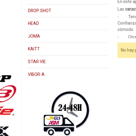
En este a
Las
carac
DROP SHOT
- Tendr
Confianza
HEAD
cómodo.
JOMA
- Otra c
necesitam
KAITT
rápido
. E
No hay 
- Para t
STAR VIE
de eso y 
Los
princ
VIBOR-A
ASICS W´
de bolas 
Para la p
También 
Destacar 
cómodo