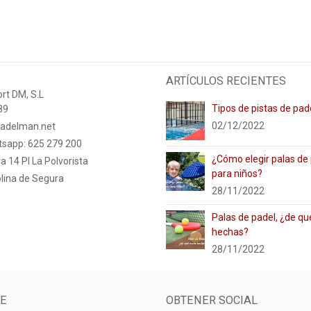
ARTÍCULOS RECIENTES
rt DM, S.L
Tipos de pistas de pad
89
02/12/2022
adelman.net
tsapp: 625 279 200
¿Cómo elegir palas de
a 14 PI La Polvorista
para niños?
lina de Segura
28/11/2022
Palas de padel, ¿de qu
hechas?
28/11/2022
E
OBTENER SOCIAL