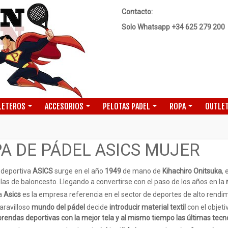
Contacto:
Solo Whatsapp +34 625 279 200
LETEROS
ACCESORIOS
PELOTAS PADEL
ROPA
OUTLET
PA DE PÁDEL AS
 deportiva
ASICS
surge en el año
1949
de mano de
Kihachiro Onitsuka
,
llas de baloncesto. Llegando a convertirse con el paso de los años en la
ía
Asics
es la empresa referencia en el sector de deportes de alto rendimi
aravilloso
mundo del pádel
decide
introducir
material textil
con el objeti
prendas deportivas con la mejor tela y al mismo tiempo las últimas tecn