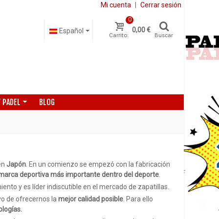
Mi cuenta
|
Cerrar sesión
0
0,00 €
Español
Carrito:
Buscar
 PADEL
BLOG
ICS MUJER
 en
Japón
. En un comienzo se empezó con la fabricación
marca deportiva más importante dentro del deporte
.
ento y es líder indiscutible en el mercado de zapatillas.
vo de ofrecernos la
mejor calidad posible
. Para ello
ologías.