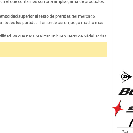
 con el que contamos con una amplia gama de productos.
omodidad
superior al resto de prendas
del mercado.
en todos los partidos. Teniendo así un juego mucho más
bilidad
, ya que para realizar un buen juego de pádel, todas
os incómodas
, su
sistema de tela
ayuda a un
secado
po lo mejor posible
, por tanto,
Ascis Padel
es consciente
ta práctica del pádel.
ggins
, como son las
ASICS TIGHT,
y
faldas
, como la
FALDA
nos
bolsillos amplios
para que podamos introducir un par
EL TANK
, en un bonito color verde con toques azules.
o elegancia.
osible
, con el fin de proporcionar un
juego mucho más