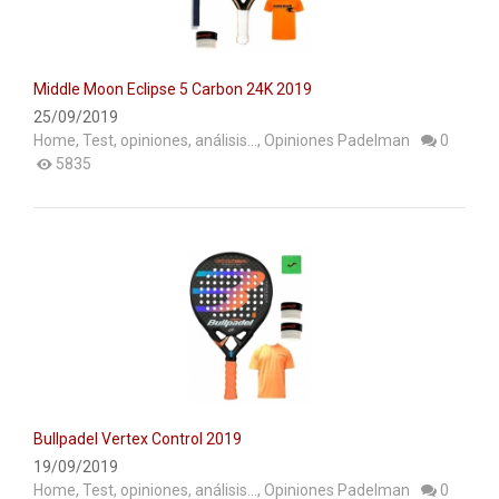
ACCESORIOS
PELOTAS PADEL
Middle Moon Eclipse 5 Carbon 24K 2019
ROPA
25/09/2019
Home
,
Test, opiniones, análisis...
,
Opiniones Padelman
0
OUTLET PADEL
5835
BLOG
Bullpadel Vertex Control 2019
19/09/2019
Home
,
Test, opiniones, análisis...
,
Opiniones Padelman
0