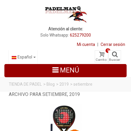
Atención al cliente:
Solo Whatsapp:
625279200
Mi cuenta
|
Cerrar sesión
0
Español
Carrito:
Buscar
MENÚ
TIENDA DE PADEL
>
Blog
>
2019
>
setiembre
ARCHIVO PARA SETIEMBRE, 2019
PALAS DE PADEL
ZAPATILLAS DE PADEL
PALETEROS