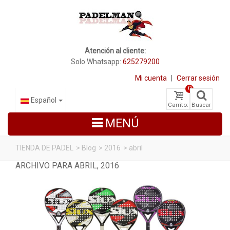
Atención al cliente:
Solo Whatsapp:
625279200
Mi cuenta
|
Cerrar sesión
0
Español
Carrito:
Buscar
MENÚ
TIENDA DE PADEL
>
Blog
>
2016
>
abril
ARCHIVO PARA ABRIL, 2016
PALAS DE PADEL
ZAPATILLAS DE PADEL
PALETEROS