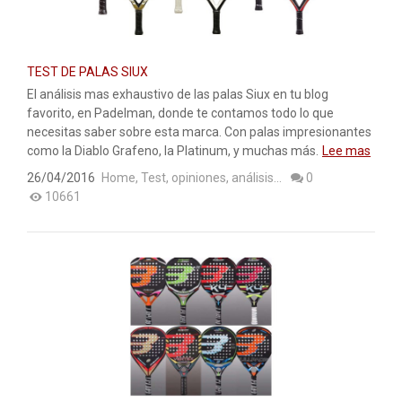
ACCESORIOS
PELOTAS PADEL
TEST DE PALAS SIUX
ROPA
El análisis mas exhaustivo de las palas Siux en tu blog
favorito, en Padelman, donde te contamos todo lo que
OUTLET PADEL
necesitas saber sobre esta marca. Con palas impresionantes
como la Diablo Grafeno, la Platinum, y muchas más.
Lee mas
BLOG
26/04/2016
Home
,
Test, opiniones, análisis...
0
10661