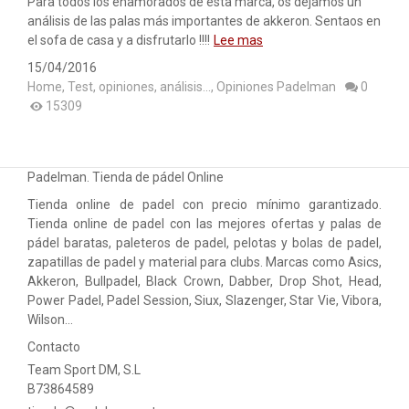
Para todos los enamorados de esta marca, os dejámos un
análisis de las palas más importantes de akkeron. Sentaos en
el sofa de casa y a disfrutarlo !!!!
Lee mas
15/04/2016
Home
,
Test, opiniones, análisis...
,
Opiniones Padelman
0
15309
Padelman. Tienda de pádel Online
Tienda online de padel con precio mínimo garantizado.
Tienda online de padel con las mejores ofertas y palas de
pádel baratas, paleteros de padel, pelotas y bolas de padel,
zapatillas de padel y material para clubs. Marcas como Asics,
Akkeron, Bullpadel, Black Crown, Dabber, Drop Shot, Head,
Power Padel, Padel Session, Siux, Slazenger, Star Vie, Vibora,
Wilson…
Contacto
Team Sport DM, S.L
B73864589