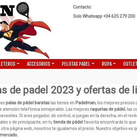
Contacto:
Solo Whatsapp +34 625 279 200
LETEROS
ACCESORIOS
PELOTAS PADEL
ROPA
OUTLET
s de padel 2023 y ofertas de l
res
palas de pádel baratas
las tienes en
Padelman
, los mejores precio
de atención telefónica inmejorable. Las mejores
raquetas de pádel
, las 
ecesites. Si eres pegador, de control, si juegas en la derecha, en el rev
ales o de principiante, en tu
tienda de pádel
favorita encontrarás lo que
 otra página web, nosotros te igualamos el precio. Nuestro objetivo es q
 mercado.