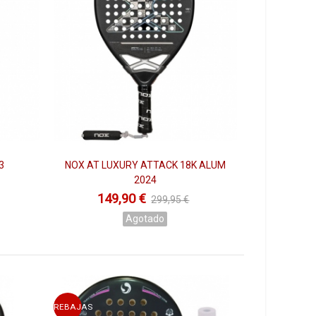
eños del circuito profesional World Pádel Tour.
us
instalaciones de Madrid, de forma artesanal
. La marca
ya que empezó haciendo moldes de palas de pádel más
como un
avance tecnológico
.
 el caso de
Franco stupaczuk,
un joven argentino con
evará a lo más alto de World Pádel Tour.
Díaz, el “Warrior”
como lo llaman en el circuito
ugador argentino juega con la
pala de pádel star vie
star vie ha sido muy grande, desde sus inicios hasta
3
NOX AT LUXURY ATTACK 18K ALUM
Ver
 con las novedades constantes en sus palas de pádel
.
2024
149,90 €
299,95 €
 profesionales
más top del campeonato
World Padel
Agotado
ada torneo. Seguimos con la del número 1 mundial, Juan
entes. Un modelo súper completo y que ha enamorado al
021
. Esta pala Middle Moon es sin duda la más completa
un
carbono 12K
de primer nivel y una durabilidad
este 2021 ha sido sin lugar a dudas la pala de Agustín
REBAJAS