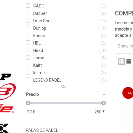
CADE
2
COMPR
Dabber
2
Drop Shot
12
Los
mejor
Dunlop
14
modelo
y 
adapte a 
Enebe
6
estilo. 
HBL
2
Showing
mejor pre
Head
11
preocupac
Joma
1
Kaitt
5
Oferta
kelme
3
En
Akker
LEGEND PADEL
3
Akkeron
.
Más...
los mode
REBA
Precio
ejemplo:
este 202
marcas q
27
€
250
€
Wingpadel
calidad e
con
palas
PALAS DE PADEL