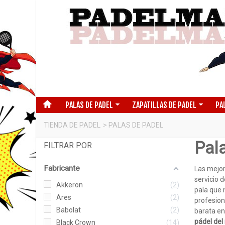
PALAS DE PADEL
ZAPATILLAS DE PADEL
PA
TIENDA DE PADEL
>
PALAS DE PADEL
Pala
FILTRAR POR
Fabricante
Las mejo
servicio 
Akkeron
2
pala que n
Ares
2
profesion
Babolat
2
barata en
pádel del
Black Crown
14