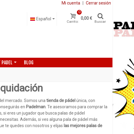
Mi cuenta
|
Cerrar sesión
0
0,00 €
Español
Carrito:
Buscar
 PADEL
BLOG
iquidación
s del mercado. Somos una
tienda de pádel
única, con
conseguirás en
Padelman
. Te asesoramos para comprar la
és, si eres un jugador que busca palas de pádel
 necesitas. Además, si ves alguna pala de pádel más
ue te quedes con nosotros y elijas
las mejores palas de