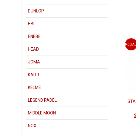
DUNLOP
HBL
ENEBE
REBA
HEAD
JOMA
KAITT
KELME
LEGEND PADEL
STA
Según nu
pala, nos
MIDDLE MOON
y así nos
Para un j
NOX
1)
Dunl