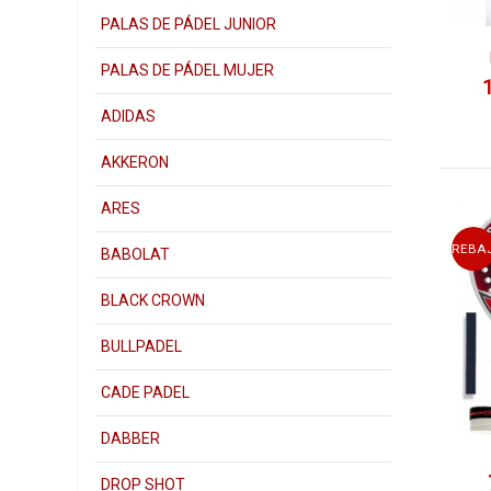
gran núme
PALAS DE PÁDEL JUNIOR
revolucio
Este es e
PALAS DE PÁDEL MUJER
impresion
OFERT
ADIDAS
Como pued
AKKERON
diferente
¿QUÉ 
ARES
pregun
REBA
¿Qué fo
BABOLAT
Lo más di
BLACK CROWN
principia
buscare
BULLPADEL
donde más
eres un j
CADE PADEL
medio, t
dependerá
DABBER
que exis
Hay un gr
DROP SHOT