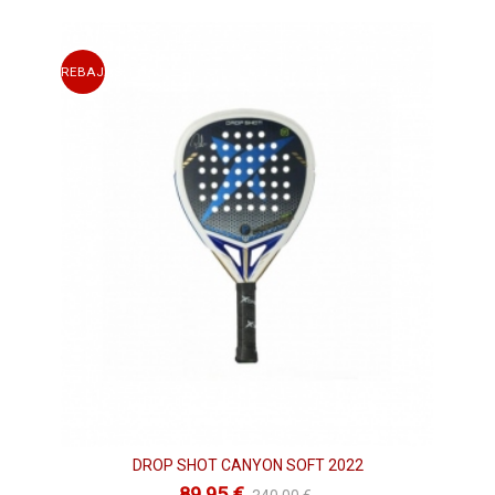
Comprar palas de pádel Drop Shot 2023
en
Padelman al mejor precio del mercado
REBAJAS
Nueva temporada y nueva colección de
palas Drop Shot
y
como no podía ser de otra forma, vuelve de la mano del
legendario
Juan Martín
. El jugador hispano-argentino, que ha
vuelto a renovar recientemente con la marca para seguir
DROP SHOT CANYON SOFT 2022
siendo su embajador allá donde vaya, y traernos palas de