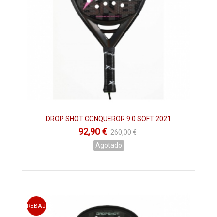
palmarés muy amplio y experiencia increíble en este deporte.
Otro jugador es
Eduardo Bainad,
actualmente situado en el
número 63 del ranking masculino de
WPT
. La gran estrella y
persona de confianza de esta firma es el gran
Juan Martín
Díaz
, actualmente situado en el puesto número 8 del ranking
masculino de
WPT
. EL jugador ha sido número 1 durante 13
años consecutivos. Juan Martín además de ser jugador de
esta marca también es el probador de
Drop Shot
. Aportando
sus experiencias dentro de la pista ayuda a la marca a lo más
alto.
El nombre de esta firma, es basado en uno de los golpes más
espectaculares que se realizan tanto en tenis como en el
DROP SHOT CONQUEROR 9.0 SOFT 2021
pádel. Este golpe es la dejada, que consiste dejar la bola
92,90 €
260,00 €
muerta alado de la red, para que el rival no llegue a golpearla.
Agotado
PALAS DE PADEL DROP SHOT
ESTA TEMPORADA 2023
Este 2018 vuelve a las pistas
Juan Martín Díaz
, tras su
desafortunada lesión. El mejor jugador de Drive llevando a la
marca
Drop Shot
a lo más alto denuevo.
REBAJAS
La firma ha celebrado su vuelta dando a conocer su nueva