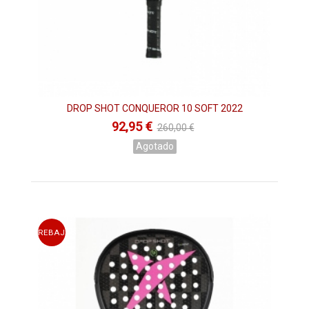
más potencia y también reducir las vibraciones). Esto nos
permite padecer las menos lesiones posibles y mostrar
nuestro máximo rendimiento en cada partido.
-SUPER GRIP GLASS SURFACE
(tratamiento aplicado sobre la
zona del golpeo para dar mayor efecto a la bola). Así
conseguimos que nuestros golpes cuando toquen cualquier
lado salgan dislocadas y sean más difíciles de defender por el
DROP SHOT CONQUEROR 10 SOFT 2022
rival.
92,95 €
-AERO TWINS SYSTEM
(se aplica un tubular en el corazón de
260,00 €
la pala, que es donde se ejerce mayor fuerza a la hora del
Agotado
golpeo, para cortar las vibraciones que se generan)
.
También
nos proporciona un estupendo confort en cada uno de los
golpes que realizamos.
-SUPER GRIP CASULE SYSTEM
(canal de silicona recubierto
de corcho que se coloca en la empuñadura anulando
vibraciones en el mango vibraciones).
REBAJAS
Equipo Drop Shot pádel:
Drop shot
cuenta con grandes jugadores en sus filas como
Eva Gayoso Opinell.
Actualmente la jugadora ostenta número
64 del ranking femenino del
World Pádel Tour
. Posee un