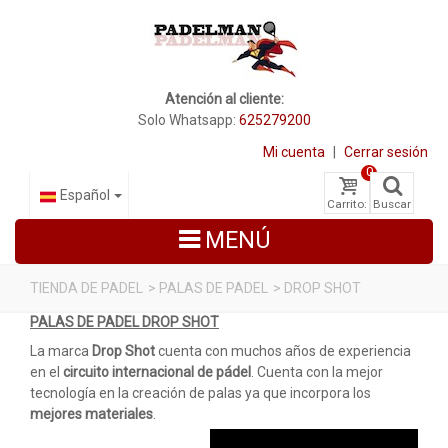
Atención al cliente:
Solo Whatsapp:
625279200
Mi cuenta
|
Cerrar sesión
0
Español
Carrito:
Buscar
MENÚ
TIENDA DE PADEL
>
PALAS DE PADEL
>
DROP SHOT
PALAS DE PADEL DROP SHOT
PALAS DE PADEL
La marca
Drop Shot
cuenta con muchos años de experiencia
ZAPATILLAS DE PADEL
en el
circuito internacional de pádel
. Cuenta con la mejor
tecnología en la creación de palas ya que incorpora los
PALETEROS
mejores materiales
.