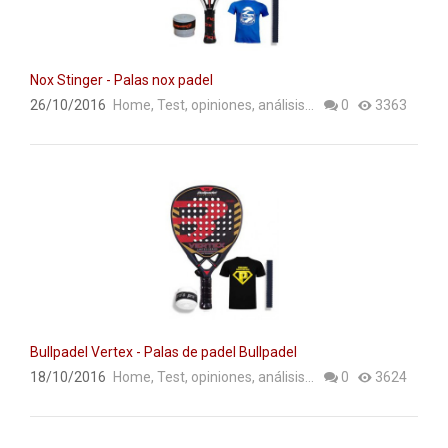
ACCESORIOS
PELOTAS PADEL
Nox Stinger - Palas nox padel
ROPA
26/10/2016
Home
,
Test, opiniones, análisis...
0
3363
OUTLET PADEL
BLOG
Bullpadel Vertex - Palas de padel Bullpadel
18/10/2016
Home
,
Test, opiniones, análisis...
0
3624