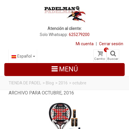
Atención al cliente:
Solo Whatsapp:
625279200
Mi cuenta
|
Cerrar sesión
0
Español
Carrito:
Buscar
MENÚ
TIENDA DE PADEL
>
Blog
>
2016
>
octubre
ARCHIVO PARA OCTUBRE, 2016
PALAS DE PADEL
ZAPATILLAS DE PADEL
PALETEROS