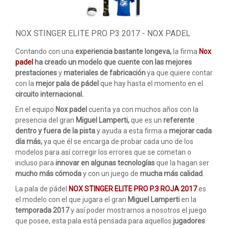
ACCESORIOS
PELOTAS PADEL
NOX STINGER ELITE PRO P.3 2017 - NOX PADEL
ROPA
Contando con una
experiencia bastante longeva,
la firma
Nox
padel
ha creado un modelo que cuente con las mejores
OUTLET PADEL
prestaciones
y
materiales de fabricación
ya que quiere contar
con la
mejor pala de pádel
que hay hasta el momento en el
BLOG
circuito internacional.
En el equipo
Nox padel
cuenta ya con muchos años con la
presencia del gran
Miguel Lamperti,
que es un
referente
dentro y fuera de la pista
y ayuda a esta firma a
mejorar cada
día más,
ya que él se encarga de probar cada uno de los
modelos para así corregir los errores que se cometan o
incluso para
innovar en algunas tecnologías
que la hagan ser
mucho más cómoda
y con un juego de
mucha más calidad
.
La pala de pádel
NOX STINGER ELITE PRO P.3 ROJA 2017
es
el modelo con el que jugara el gran
Miguel Lamperti
en la
temporada 2017
y así poder mostrarnos a nosotros el juego
que posee, esta pala está pensada para aquellos
jugadores