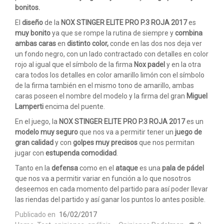
bonitos.
El
diseño
de la
NOX STINGER ELITE PRO P.3 ROJA 2017
es
muy bonito
ya que se rompe la rutina de siempre y
combina
ambas caras
en
distinto color,
conde en las dos nos deja ver
un fondo negro, con un lado contractado con detalles en color
rojo al igual que el símbolo de la firma
Nox padel
y en la otra
cara todos los detalles en color amarillo limón con el símbolo
de la firma también en el mismo tono de amarillo, ambas
caras poseen el nombre del modelo y la firma del gran
Miguel
Lamperti
encima del puente.
En el juego, la
NOX STINGER ELITE PRO P.3 ROJA 2017
es un
modelo muy seguro
que nos va a permitir tener un
juego de
gran calidad
y con
golpes muy precisos
que nos permitan
jugar con
estupenda comodidad
.
Tanto en la
defensa
como en el
ataque
es una
pala de pádel
que nos va a permitir variar en función a lo que nosotros
deseemos en cada momento del partido para así poder llevar
las riendas del partido y así ganar los puntos lo antes posible.
Publicado en
16/02/2017