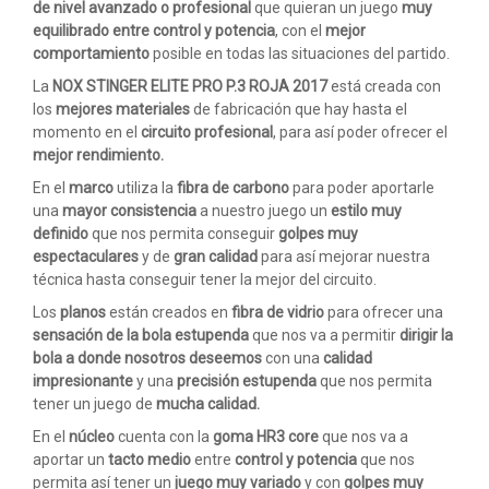
de nivel avanzado o profesional
que quieran un juego
muy
equilibrado entre control y potencia
, con el
mejor
comportamiento
posible en todas las situaciones del partido.
La
NOX STINGER ELITE PRO P.3 ROJA 2017
está creada con
los
mejores materiales
de fabricación que hay hasta el
momento en el
circuito profesional
, para así poder ofrecer el
mejor rendimiento.
En el
marco
utiliza la
fibra de carbono
para poder aportarle
una
mayor consistencia
a nuestro juego un
estilo muy
definido
que nos permita conseguir
golpes muy
espectaculares
y de
gran calidad
para así mejorar nuestra
técnica hasta conseguir tener la mejor del circuito.
Los
planos
están creados en
fibra de vidrio
para ofrecer una
sensación de la bola estupenda
que nos va a permitir
dirigir la
bola a donde nosotros deseemos
con una
calidad
impresionante
y una
precisión estupenda
que nos permita
tener un juego de
mucha calidad.
En el
núcleo
cuenta con la
goma HR3 core
que nos va a
aportar un
tacto medio
entre
control y potencia
que nos
permita así tener un
juego muy variado
y con
golpes muy