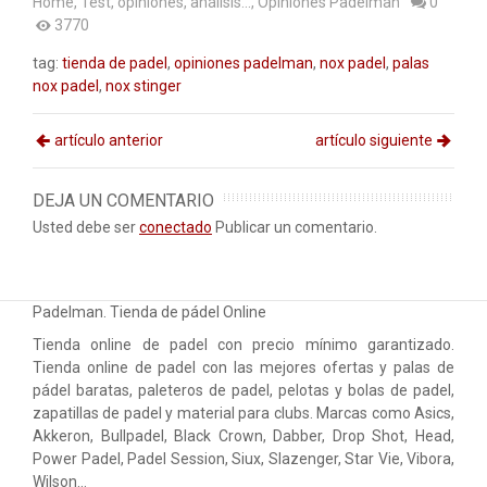
Home
,
Test, opiniones, análisis...
,
Opiniones Padelman
0
3770
tag:
tienda de padel
,
opiniones padelman
,
nox padel
,
palas
nox padel
,
nox stinger
artículo anterior
artículo siguiente
DEJA UN COMENTARIO
Usted debe ser
conectado
Publicar un comentario.
Padelman. Tienda de pádel Online
Tienda online de padel con precio mínimo garantizado.
Tienda online de padel con las mejores ofertas y palas de
pádel baratas, paleteros de padel, pelotas y bolas de padel,
zapatillas de padel y material para clubs. Marcas como Asics,
Akkeron, Bullpadel, Black Crown, Dabber, Drop Shot, Head,
Power Padel, Padel Session, Siux, Slazenger, Star Vie, Vibora,
Wilson…