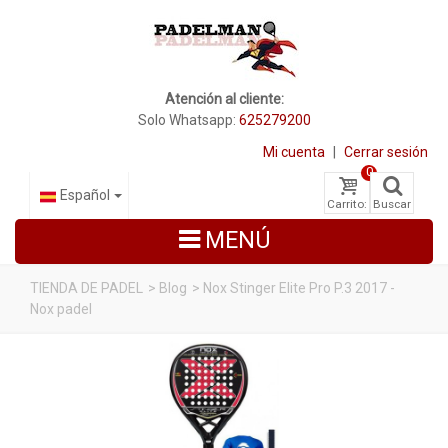
Atención al cliente:
Solo Whatsapp:
625279200
Mi cuenta
|
Cerrar sesión
0
Español
Carrito:
Buscar
MENÚ
TIENDA DE PADEL
>
Blog
>
Nox Stinger Elite Pro P.3 2017 -
Nox padel
PALAS DE PADEL
ZAPATILLAS DE PADEL
PALETEROS