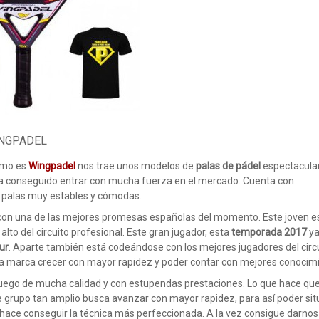
INGPADEL
como es
Wingpadel
nos trae unos modelos de
palas de pádel
espectacular
, ha conseguido entrar con mucha fuerza en el mercado. Cuenta con
n palas muy estables y cómodas.
s con una de las mejores promesas españolas del momento. Este joven 
 alto del circuito profesional. Este gran jugador, esta
temporada 2017
ya
ur
. Aparte también está codeándose con los mejores jugadores del circu
 la marca crecer con mayor rapidez y poder contar con mejores conocim
uego de mucha calidad y con estupendas prestaciones. Lo que hace que
te grupo tan amplio busca avanzar con mayor rapidez, para así poder si
 hace conseguir la técnica más perfeccionada. A la vez consigue darnos