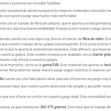
ontrol y potencia con increíble facilidad.
ción sensacional, donde incorpora los mejores materiales conocidos ha
la vez nuestro juego sea mucho más confortable.
nta con un tubular de fibra de carbono, que le aporta una estupenda rig
y a la vez una muy buena estabilidad. Gracias a esto nuestro juego aume
 donde cuenta con una capa muy fina en el interior de
fibra de vidrio
. Es
a que nuestro manejo de los golpes sea estupendo. En la zona exterior 
 es la que le aporta la consistencia necesaria. Esta última lo que hace es
 a nuestros golpes. Este modelo incorpora un acabado con un
barniz gra
 mucho más efecto a nuestros golpes.
sta el momento, como es la
goma EVA
. Este material nos aporta un
tact
otencia. Así podremos variar nuestro juego según nosotros lo veamos co
lla
cuenta con una fabricación ideal, para así ofrecernos un juego muy b
posición hace que nuestro punto dulce sea más amplio y así poder tener
 lo que nos ofrece un confort en nuestro juego ideal. Esta comodidad nos
 buena, ya que cuenta con
360-375 gramos
. Esto hace que el manejo de 