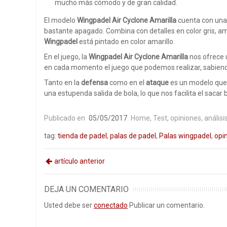
mucho más cómodo y de gran calidad.
El modelo
Wingpadel Air Cyclone Amarilla
cuenta con una 
bastante apagado. Combina con detalles en color gris, amar
Wingpadel
está pintado en color amarillo.
En el juego, la
Wingpadel Air Cyclone Amarilla
nos ofrece 
en cada momento el juego que podemos realizar, sabiendo
Tanto en la
defensa
como en el
ataque
es un modelo que
una estupenda salida de bola, lo que nos facilita el sacar b
Publicado en
05/05/2017
Home
,
Test, opiniones, análisis.
tag:
tienda de padel
,
palas de padel
,
Palas wingpadel
,
opi
artículo anterior
DEJA UN COMENTARIO
Usted debe ser
conectado
Publicar un comentario.