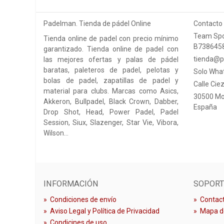
Padelman. Tienda de pádel Online
Contacto
Team Spo
Tienda online de padel con precio mínimo
B738645
garantizado. Tienda online de padel con
tienda@p
las mejores ofertas y palas de pádel
baratas, paleteros de padel, pelotas y
Solo Wha
bolas de padel, zapatillas de padel y
Calle Ciez
material para clubs. Marcas como Asics,
30500 Mo
Akkeron, Bullpadel, Black Crown, Dabber,
España
Drop Shot, Head, Power Padel, Padel
Session, Siux, Slazenger, Star Vie, Vibora,
Wilson…
INFORMACIÓN
SOPORT
»
Condiciones de envío
»
Contact
»
Aviso Legal y Política de Privacidad
»
Mapa de
»
Condicines de uso