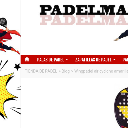
PALAS DE PADEL
ZAPATILLAS DE PADEL
PA
TIENDA DE PADEL
>
Blog
>
Wingpadel air cyclone amarill