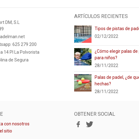
ARTÍCULOS RECIENTES
rt DM, S.L
Tipos de pistas de pad
89
02/12/2022
adelman.net
tsapp: 625 279 200
¿Cómo elegir palas de
a 14 PI La Polvorista
para niños?
lina de Segura
28/11/2022
Palas de padel, ¿de qu
hechas?
28/11/2022
E
OBTENER SOCIAL
a con nosotros
l sitio