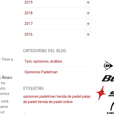
2019
2018
2017
2016
CATEGORÍAS DEL BLOG
. Pese a
Test, opiniones, análisis...
Opiniones Padelman
es
Álvaro
 ha
ETIQUETAS
ito,
ientos.
opiniones padelman
tienda de padel
palas
 está
de padel
tienda de padel online
tuarse
 un