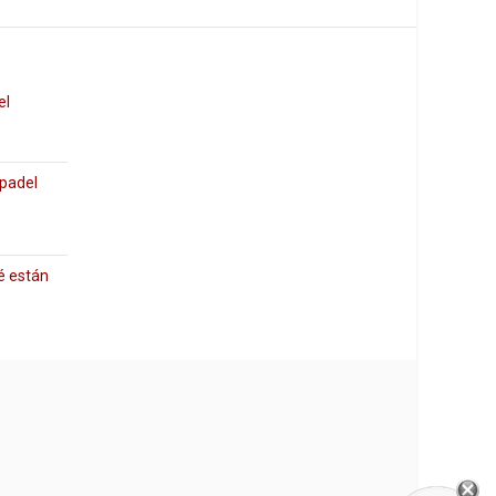
el
 padel
é están