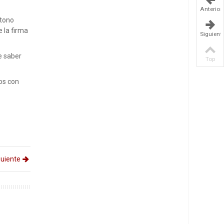
Anterior
 tono
e la firma
Siguient
e saber
Top
os con
guiente