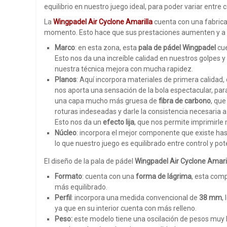
equilibrio en nuestro juego ideal, para poder variar entre c
La
Wingpadel Air Cyclone Amarilla
cuenta con una fabrica
momento. Esto hace que sus prestaciones aumenten y a 
Marco
: en esta zona, esta
pala de pádel Wingpadel
cue
Esto nos da una increíble calidad en nuestros golpes 
nuestra técnica mejora con mucha rapidez.
Planos
: Aquí incorpora materiales de primera calidad,
nos aporta una sensación de la bola espectacular, par
una capa mucho más gruesa de
fibra de carbono
, que
roturas indeseadas y darle la consistencia necesaria
Esto nos da un
efecto lija
, que nos permite imprimirle
Núcleo
: incorpora el mejor componente que existe ha
lo que nuestro juego es equilibrado entre control y p
El diseño de la pala de pádel
Wingpadel Air Cyclone Amari
Formato
: cuenta con una
forma de lágrima
, esta com
más equilibrado.
Perfil
: incorpora una medida convencional de
38 mm
,
ya que en su interior cuenta con más relleno.
Peso:
este modelo tiene una oscilación de pesos muy