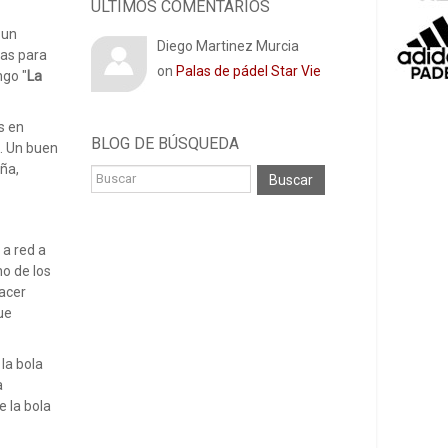
ÚLTIMOS COMENTARIOS
 un
Diego Martinez Murcia
las para
on
Palas de pádel Star Vie
ngo "
La
s en
BLOG DE ​​BÚSQUEDA
. Un buen
ña,
Buscar
 a red a
no de los
hacer
que
la bola
a
e la bola