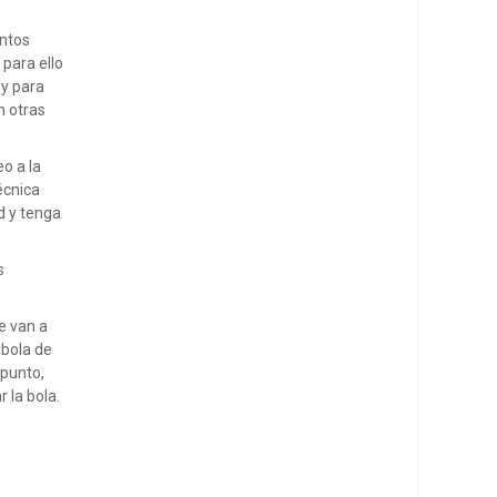
entos
para ello
oy para
n otras
o a la
écnica
d y tenga
s
e van a
 bola de
 punto,
 la bola.