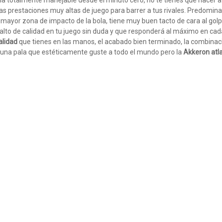
a totalmente manejable desde el minuto cero, no te tienes que hacer a 
nas prestaciones muy altas de juego para barrer a tus rivales. Predomin
 mayor zona de impacto de la bola, tiene muy buen tacto de cara al golp
salto de calidad en tu juego sin duda y que responderá al máximo en cad
alidad
que tienes en las manos, el acabado bien terminado, la combinac
ar una pala que estéticamente guste a todo el mundo pero la
Akkeron atl