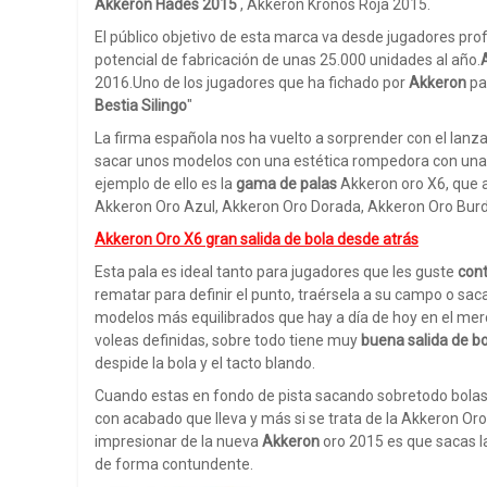
Akkeron Hades 2015
, Akkeron Kronos Roja 2015.
El público objetivo de esta marca va desde jugadores pro
potencial de fabricación de unas 25.000 unidades al año.
2016.Uno de los jugadores que ha fichado por
Akkeron
pa
Bestia Silingo
"
La firma española nos ha vuelto a sorprender con el lanz
sacar unos modelos con una estética rompedora con una 
ejemplo de ello es la
gama de palas
Akkeron oro X6, que 
Akkeron Oro Azul, Akkeron Oro Dorada, Akkeron Oro Bur
Akkeron Oro X6 gran salida de bola desde atrás
Esta pala es ideal tanto para jugadores que les guste
cont
rematar para definir el punto, traérsela a su campo o sac
modelos más equilibrados que hay a día de hoy en el mer
voleas definidas, sobre todo tiene muy
buena salida de b
despide la bola y el tacto blando.
Cuando estas en fondo de pista sacando sobretodo bolas di
con acabado que lleva y más si se trata de la Akkeron Or
impresionar de la nueva
Akkeron
oro 2015 es que sacas la
de forma contundente.