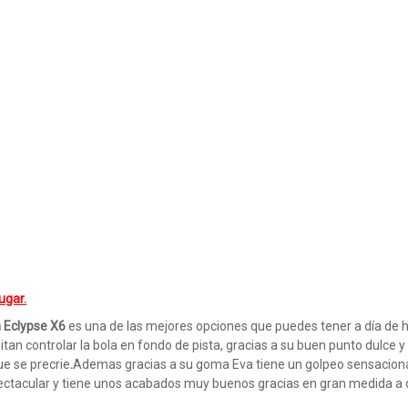
ugar.
 Eclypse X6
es una de las mejores opciones que puedes tener a día de 
itan controlar la bola en fondo de pista, gracias a su buen punto dulce y
ue se precrie
.
Ademas gracias a su goma Eva tiene un golpeo sensaciona
pectacular y tiene unos acabados muy buenos gracias en gran medida a 