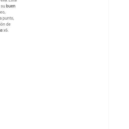
ella. Está
a su
buen
eo,
a punto,
ión de
as
x6.