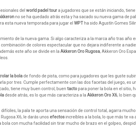
fesionales del
world padel tour
a jugadores que se están iniciando, tiene
Akkeron
no se ha quedado atrás esta y ha sacado su nueva gama de pa
ra esta nueva temporada para jugar el
WPT
ha sido Agustín Gomes Sili
amiento de la nueva gama. Si algo caracteriza a la marca año tras año e
combinación de colores espectacular que no dejara indiferente a nadie
además este año se divide en la
Akkeron Oro Rugosa
, Akkeron Oro Espa
deos.
rolar la bola
de fondo de pista, como para jugadores que les guste subir
arla por tres. Cumple perfectamente con las dos facetas del juego, es u
cado, tiene muy buen control, buen
tacto
para poner la bola en el sitio, 
ola
desde atrás, es lo que más caracteriza a la
Akkeron Oro X6
, lo bien 
fíciles, la pala te aporta una sensación de control total, agarra mucho 
o Rugosa X6, le darás unos
efectos
increíbles a la bola, lo que más te va 
 bola con mucha facilidad sin tirar mucho de brazo en el golpeo, despid