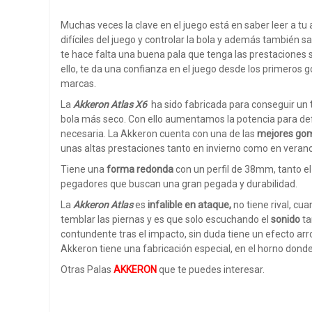
Muchas veces la clave en el juego está en saber leer a t
difíciles del juego y controlar la bola y además también 
te hace falta una buena pala que tenga las prestaciones s
ello, te da una confianza en el juego desde los primeros g
marcas.
La
Akkeron Atlas X6
ha sido fabricada para conseguir un
bola más seco. Con ello aumentamos la potencia para defin
necesaria. La Akkeron cuenta con una de las
mejores go
unas altas prestaciones tanto en invierno como en verano
Tiene una
forma redonda
con un perfil de 38mm, tanto e
pegadores que buscan una gran pegada y durabilidad.
La
Akkeron Atlas
es
infalible en ataque,
no tiene rival, cu
temblar las piernas y es que solo escuchando el
sonido
ta
contundente tras el impacto, sin duda tiene un efecto arr
Akkeron tiene una fabricación especial, en el horno donde 
Otras Palas
AKKERON
que te puedes interesar.