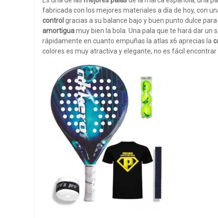
Es una de las
mejores palas
de la marca española, una pal
fabricada con los mejores materiales a día de hoy, con u
control
gracias a su balance bajo y buen punto dulce para
amortigua
muy bien la bola. Una pala que te hará dar un 
rápidamente en cuanto empuñas la atlas x6 aprecias la
c
colores es muy atractiva y elegante, no es fácil encontr