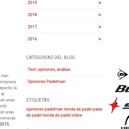
2019
2018
2017
2016
CATEGORÍAS DEL BLOG
Test, opiniones, análisis...
s han
Opiniones Padelman
a empresa
eporte, la
 al
ETIQUETAS
lean unas
ando
opiniones padelman
tienda de padel
palas
car unas
de padel
tienda de padel online
 primeras
 2015
,