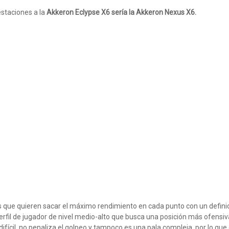
estaciones a la
Akkeron Eclypse X6 sería la Akkeron Nexus X6.
s que quieren sacar el máximo rendimiento en cada punto con un defini
perfil de jugador de nivel medio-alto que busca una posición más ofensiv
fícil, no penaliza el golpeo y tampoco es una pala compleja, por lo que 