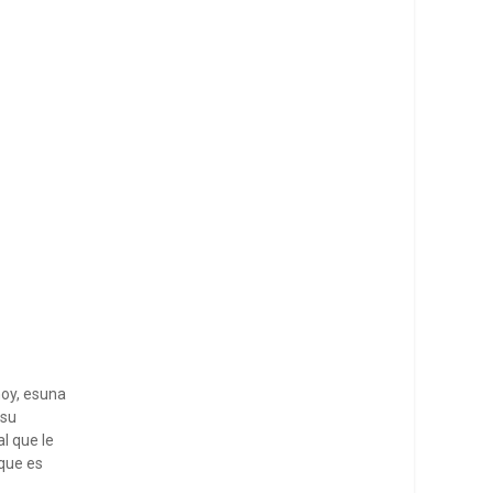
hoy, esuna
 su
l que le
que es