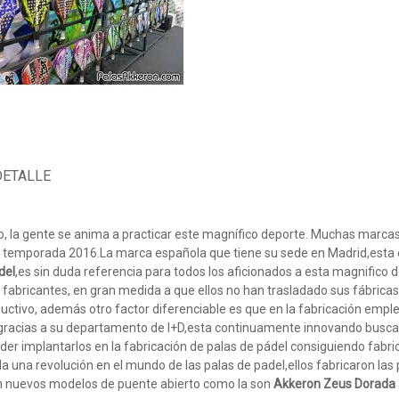
DETALLE
mpo, la gente se anima a practicar este magnífico deporte. Muchas marca
va temporada 2016.La marca española que tiene su sede en Madrid,est
del
,es sin duda referencia para todos los aficionados a esta magnifico d
fabricantes, en gran medida a que ellos no han trasladado sus fábricas
ductivo, además otro factor diferenciable es que en la fabricación emp
a gracias a su departamento de I+D,esta continuamente innovando busc
er implantarlos en la fabricación de palas de pádel consiguiendo fabri
da una revolución en el mundo de las palas de padel,ellos fabricaron las
on nuevos modelos de puente abierto como la son
Akkeron Zeus Dorada