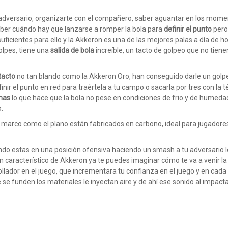
u adversario, organizarte con el compañero, saber aguantar en los mom
saber cuándo hay que lanzarse a romper la bola para
definir el punto
pero 
uficientes para ello y la Akkeron es una de las mejores palas a día de h
olpes, tiene una
salida de bola
increíble, un tacto de golpeo que no tiene
tacto
no tan blando como la Akkeron Oro, han conseguido darle un golpe
ir el punto en red para traértela a tu campo o sacarla por tres con la t
mas
lo que hace que la bola no pese en condiciones de frio y de humeda
.
l marco como el plano están fabricados en carbono, ideal para jugadore
ando estas en una posición ofensiva haciendo un smash a tu adversario l
n característico de Akkeron ya te puedes imaginar cómo te va a venir la
ollador en el juego, que incrementara tu confianza en el juego y en cada
se funden los materiales le inyectan aire y de ahí ese sonido al impactar