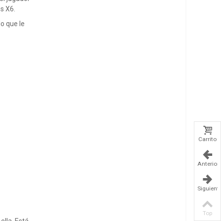
s X6.
o que le
Carrito
Anterior
Siguient
Top