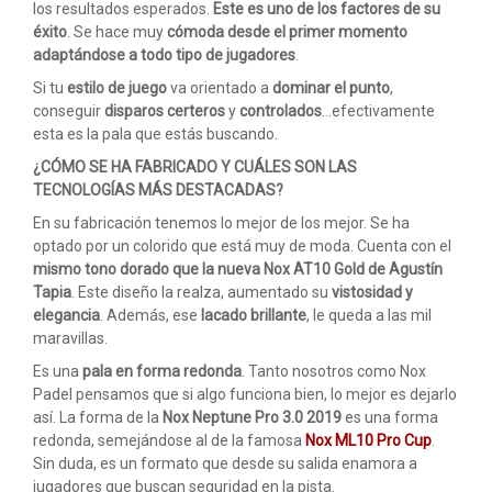
los resultados esperados.
Este es uno de los factores de su
éxito
. Se hace muy
cómoda desde el primer momento
adaptándose a todo tipo de jugadores
.
Si tu
estilo de juego
va orientado a
dominar el punto
,
conseguir
disparos certeros
y
controlados
…efectivamente
esta es la pala que estás buscando.
¿CÓMO SE HA FABRICADO Y CUÁLES SON LAS
TECNOLOGÍAS MÁS DESTACADAS?
En su fabricación tenemos lo mejor de los mejor. Se ha
optado por un colorido que está muy de moda. Cuenta con el
mismo tono dorado que la nueva Nox AT10 Gold de Agustín
Tapia
. Este diseño la realza, aumentado su
vistosidad y
elegancia
. Además, ese
lacado brillante
, le queda a las mil
maravillas.
Es una
pala en forma redonda
. Tanto nosotros como Nox
Padel pensamos que si algo funciona bien, lo mejor es dejarlo
así. La forma de la
Nox Neptune Pro 3.0 2019
es una forma
redonda, semejándose al de la famosa
Nox
ML10 Pro Cup
.
Sin duda, es un formato que desde su salida enamora a
jugadores que buscan seguridad en la pista.