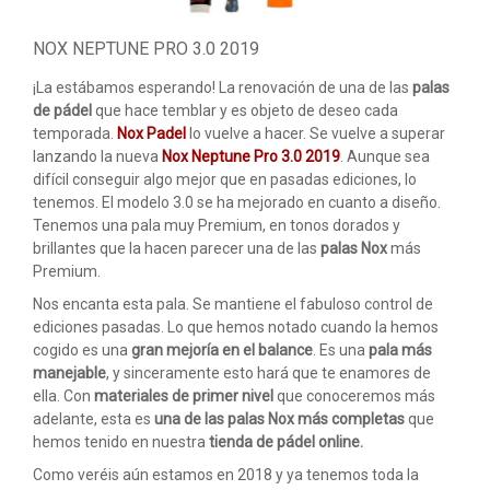
ACCESORIOS
NOX NEPTUNE PRO 3.0 2019
PELOTAS PADEL
¡La estábamos esperando! La renovación de una de las
palas
ROPA
de pádel
que hace temblar y es objeto de deseo cada
temporada.
Nox Padel
lo vuelve a hacer. Se vuelve a superar
OUTLET PADEL
lanzando la nueva
Nox Neptune Pro 3.0 2019
. Aunque sea
difícil conseguir algo mejor que en pasadas ediciones, lo
BLOG
tenemos. El modelo 3.0 se ha mejorado en cuanto a diseño.
Tenemos una pala muy Premium, en tonos dorados y
brillantes que la hacen parecer una de las
palas Nox
más
Premium.
Nos encanta esta pala. Se mantiene el fabuloso control de
ediciones pasadas. Lo que hemos notado cuando la hemos
cogido es una
gran mejoría en el balance
. Es una
pala más
manejable
, y sinceramente esto hará que te enamores de
ella. Con
materiales de primer nivel
que conoceremos más
adelante, esta es
una de las palas Nox más completas
que
hemos tenido en nuestra
tienda de pádel online.
Como veréis aún estamos en 2018 y ya tenemos toda la