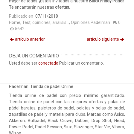
mejor de todos. ¡Estáis invitados a nuestro
Black Friday Pádel
!
Te encantarán nuestras
ofertas
.
Publicado en
07/11/2018
Home
,
Test, opiniones, análisis...
,
Opiniones Padelman
0
5642
artículo anterior
artículo siguiente
DEJA UN COMENTARIO
Usted debe ser
conectado
Publicar un comentario.
Padelman. Tienda de pádel Online
Tienda online de padel con precio mínimo garantizado.
Tienda online de padel con las mejores ofertas y palas de
pádel baratas, paleteros de padel, pelotas y bolas de padel,
zapatillas de padel y material para clubs. Marcas como Asics,
Akkeron, Bullpadel, Black Crown, Dabber, Drop Shot, Head,
Power Padel, Padel Session, Siux, Slazenger, Star Vie, Vibora,
Wilson…