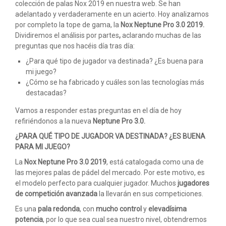
colección de palas Nox 2019 en nuestra web. Se han
adelantado y verdaderamente en un acierto. Hoy analizamos
por completo la tope de gama, la
Nox Neptune Pro 3.0 2019.
Dividiremos el análisis por partes
,
aclarando muchas de las
preguntas que nos hacéis día tras día:
¿Para qué tipo de jugador va destinada? ¿Es buena para
mi juego?
¿Cómo se ha fabricado y cuáles son las tecnologías más
destacadas?
Vamos a responder estas preguntas en el día de hoy
refiriéndonos a la nueva
Neptune Pro 3.0.
¿PARA QUÉ TIPO DE JUGADOR VA DESTINADA? ¿ES BUENA
PARA MI JUEGO?
La
Nox Neptune Pro 3.0 2019
, está catalogada como una de
las mejores palas de pádel del mercado. Por este motivo, es
el modelo perfecto para cualquier jugador. Muchos
jugadores
de
competición avanzada
la llevarán en sus competiciones.
Es una
pala redonda
, con
mucho control
y
elevadísima
potencia
, por lo que sea cual sea nuestro nivel, obtendremos