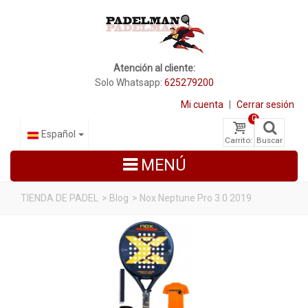
Atención al cliente:
Solo Whatsapp:
625279200
Mi cuenta
|
Cerrar sesión
0
Español
Carrito:
Buscar
MENÚ
TIENDA DE PADEL
>
Blog
>
Nox Neptune Pro 3.0 2019
PALAS DE PADEL
ZAPATILLAS DE PADEL
PALETEROS