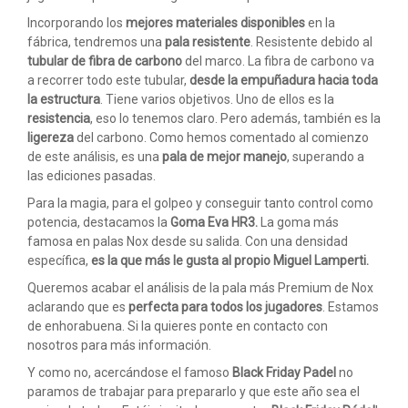
Incorporando los
mejores materiales disponibles
en la
fábrica, tendremos una
pala resistente
. Resistente debido al
tubular de fibra de carbono
del marco. La fibra de carbono va
a recorrer todo este tubular,
desde la empuñadura hacia toda
la estructura
. Tiene varios objetivos. Uno de ellos es la
resistencia
, eso lo tenemos claro. Pero además, también es la
ligereza
del carbono. Como hemos comentado al comienzo
de este análisis, es una
pala de mejor manejo
, superando a
las ediciones pasadas.
Para la magia, para el golpeo y conseguir tanto control como
potencia, destacamos la
Goma
Eva HR3.
La goma más
famosa en palas Nox desde su salida. Con una densidad
específica,
es la que más le gusta al propio Miguel Lamperti.
Queremos acabar el análisis de la pala más Premium de Nox
aclarando que es
perfecta para todos los jugadores
. Estamos
de enhorabuena. Si la quieres ponte en contacto con
nosotros para más información.
Y como no, acercándose el famoso
Black Friday Padel
no
paramos de trabajar para prepararlo y que este año sea el