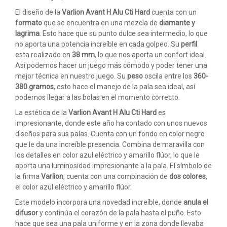
El diseño de la
Varlion Avant H Alu Cti Hard
cuenta con un
formato
que se encuentra en una mezcla de
diamante y
lagrima
. Esto hace que su punto dulce sea intermedio, lo que
no aporta una potencia increíble en cada golpeo. Su
perfil
esta realizado en
38 mm
, lo que nos aporta un confort ideal.
Así podemos hacer un juego más cómodo y poder tener una
mejor técnica en nuestro juego. Su
peso
oscila entre los
360-
380 gramos
, esto hace el manejo de la pala sea ideal, así
podemos llegar a las bolas en el momento correcto.
La estética de la
Varlion Avant H Alu Cti Hard
es
impresionante, donde este año ha contado con unos nuevos
diseños para sus palas. Cuenta con un fondo en color negro
que le da una increíble presencia. Combina de maravilla con
los detalles en color azul eléctrico y amarillo flúor, lo que le
aporta una luminosidad impresionante a la pala. El símbolo de
la firma
Varlion
, cuenta con una combinación de
dos colores
,
el color azul eléctrico y amarillo flúor.
Este modelo incorpora una novedad increíble, donde
anula el
difusor
y continúa el corazón de la pala hasta el puño. Esto
hace que sea una pala uniforme y en la zona donde llevaba