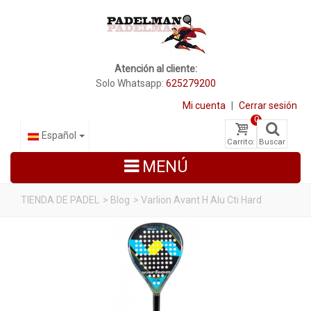
Atención al cliente:
Solo Whatsapp:
625279200
Mi cuenta
|
Cerrar sesión
0
Español
Carrito:
Buscar
MENÚ
TIENDA DE PADEL
>
Blog
>
Varlion Avant H Alu Cti Hard
PALAS DE PADEL
ZAPATILLAS DE PADEL
PALETEROS