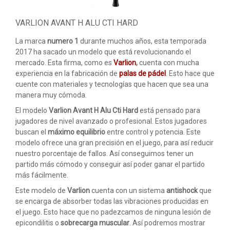
ACCESORIOS
VARLION AVANT H ALU CTI HARD
PELOTAS PADEL
La marca
numero 1
durante muchos años, esta temporada
ROPA
2017 ha sacado un modelo que está revolucionando el
mercado. Esta firma, como es
Varlion
,
cuenta con mucha
OUTLET PADEL
experiencia en la fabricación de
palas de pádel
. Esto hace que
cuente con materiales y tecnologías que hacen que sea una
BLOG
manera muy cómoda.
El modelo
Varlion Avant H Alu Cti Hard
está pensado para
jugadores de nivel avanzado o profesional. Estos jugadores
buscan el
máximo equilibrio
entre control y potencia. Este
modelo ofrece una gran precisión en el juego, para así reducir
nuestro porcentaje de fallos. Así conseguimos tener un
partido más cómodo y conseguir así poder ganar el partido
más fácilmente.
Este modelo de
Varlion
cuenta con un sistema
antishock
que
se encarga de absorber todas las vibraciones producidas en
el juego. Esto hace que no padezcamos de ninguna lesión de
epicondilitis o
sobrecarga muscular
. Así podremos mostrar