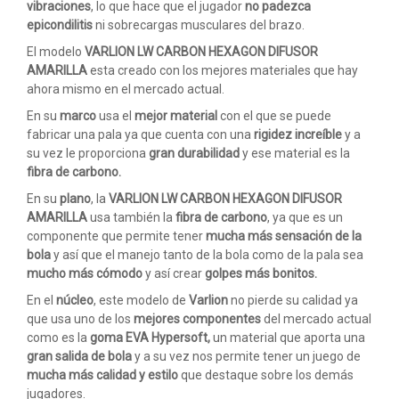
vibraciones
, lo que hace que el jugador
no padezca
epicondilitis
ni sobrecargas musculares del brazo.
El modelo
VARLION LW CARBON HEXAGON DIFUSOR
AMARILLA
esta creado con los mejores materiales que hay
ahora mismo en el mercado actual.
En su
marco
usa el
mejor material
con el que se puede
fabricar una pala ya que cuenta con una
rigidez increíble
y a
su vez le proporciona
gran durabilidad
y ese material es la
fibra de carbono.
En su
plano
, la
VARLION LW CARBON HEXAGON DIFUSOR
AMARILLA
usa también la
fibra de carbono
, ya que es un
componente que permite tener
mucha más sensación de la
bola
y así que el manejo tanto de la bola como de la pala sea
mucho más cómodo
y así crear
golpes más bonitos.
En el
núcleo
, este modelo de
Varlion
no pierde su calidad ya
que usa uno de los
mejores componentes
del mercado actual
como es la
goma EVA Hypersoft,
un material que aporta una
gran salida de bola
y a su vez nos permite tener un juego de
mucha más calidad
y estilo
que destaque sobre los demás
jugadores.