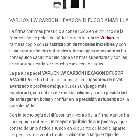
ACCESORIOS
PELOTAS PADEL
VARLION LW CARBON HEXAGON DIFUSOR AMARILLA
ROPA
La firma con más prestigio a conseguido en el mundo de la
fabricación de palas de pádel ha sido la marca
Varlion
, la
OUTLET PADEL
fama la cogió con la
fabricación de modelos increíbles
y con
la
incorporación de materiales y tecnologías innovadoras
ha
BLOG
conseguido sacar modelo cada vez más superiores y con las
prestaciones cada vez mucho más conseguidas.
La pala de pádel
VARLION LW CARBON HEXAGON DIFUSOR
AMARILLA
se ha fabricado pensado en
jugadores de nivel
avanzado o profesional
que buscan un
juego más
equilibrado
, con golpes de
mucha calidad
y con la
posibilidad
de arriesgar en bolas
y confiar en la
precisión estupenda
de la
pala de pádel.
Con la
tecnología del difusor
, un invento de la firma
Varlion
ha
conseguido obtener
un mayor equilibrio de sus pesos
ya que
consta de un plástico situado en el puente de la pala, aparte
del peso este invento también
absorbe cualquier tipo de