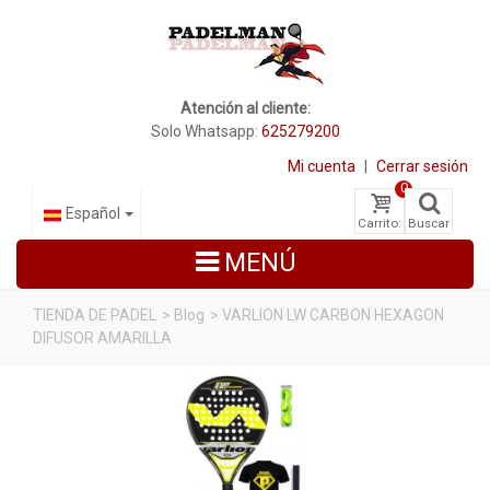
Atención al cliente:
Solo Whatsapp:
625279200
Mi cuenta
|
Cerrar sesión
0
Español
Carrito:
Buscar
MENÚ
TIENDA DE PADEL
>
Blog
>
VARLION LW CARBON HEXAGON
DIFUSOR AMARILLA
PALAS DE PADEL
ZAPATILLAS DE PADEL
PALETEROS