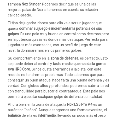
famosa
Nox Stinger.
Podemos decir que es una de las
mejores palas de Nox si tenemos en cuenta su relación
calidad-precio.
El
tipo de jugador
idóneo para ella va a ser un jugador que
quiera
dominar su juego e incrementar la potencia de sus
golpes
. Es una pala muy buena en control como decimos pero
en la potencia quizás es donde más destaque. Perfecta para
jugadores más avanzados, con un perfil de juego de este
nivel, la dominaremos en los primeros golpes.
Su comportamiento en la
zona de defensa
, es perfecto. Esto
se puede deber al control y
tacto medio que nos da la goma
eva HR3 Core.
Si nos gusta aferrarnos a la pista, con este
modelo no tendremos problemas. Todo sabemos que para
conseguir un buen ataque, hace falta una buena defensa y es
verdad. Con globos altos y profundos, podremos subir a la red
con tranquilidad para buscar el contraataque. Esta pala nos
permitirá ejecutar cualquier golpe de defensa con calidad.
Ahora bien, en la zona de ataque, la
Nox LS5 Pro P.4
es un
auténtico “cañón”. Aunque tengamos una
forma oversize
, el
balance
de ella es
intermedio
, llevando un poco más el peso