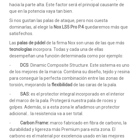
hacia la parte alta. Este factor será el principal causante de
que en la potencia vaya tan bien.
Si nos gustan las palas de ataque, pero nos cuesta
dominarlas, al elegir la
Nox LS5 Pro P.4
quedaremos más que
satisfechos.
Las
palas de pádel
de la firma Nox son unas de las que más
tecnologías
incorpora. Todas y cada una de ellas
desempeñan una función determinada como por ejemplo:
-
DCS
: Dinamic Composite Structure. Este sistema es uno
de los mejores de la marca. Combina su diseño, tejido y resina
para conseguir la perfecta combinación entre las zonas de
torsión, mejorando la
flexibilidad
de las caras de la pala.
-
SAS:
es el protector integral incorporado en el interior
del marco de la pala. Protegerá nuestra pala de roces y
golpes. Además, si a esta zona le añadimos un protector
adicional… la resistencia va a ser total.
-
Carbon Frame:
marco fabricado en fibra de carbono, la
durabilidad y ligereza más Premium para esta zona. El
carbono es el material por excelencia usado en las mejores