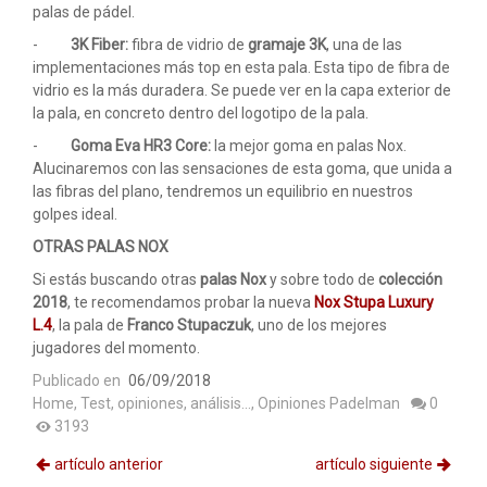
palas de pádel.
-
3K Fiber:
fibra de vidrio de
gramaje 3K
, una de las
implementaciones más top en esta pala. Esta tipo de fibra de
vidrio es la más duradera. Se puede ver en la capa exterior de
la pala, en concreto dentro del logotipo de la pala.
-
Goma Eva HR3 Core:
la mejor goma en palas Nox.
Alucinaremos con las sensaciones de esta goma, que unida a
las fibras del plano, tendremos un equilibrio en nuestros
golpes ideal.
OTRAS PALAS NOX
Si estás buscando otras
palas Nox
y sobre todo de
colección
2018
, te recomendamos probar la nueva
Nox Stupa Luxury
L.4
, la pala de
Franco Stupaczuk
, uno de los mejores
jugadores del momento.
Publicado en
06/09/2018
Home
,
Test, opiniones, análisis...
,
Opiniones Padelman
0
3193
artículo anterior
artículo siguiente