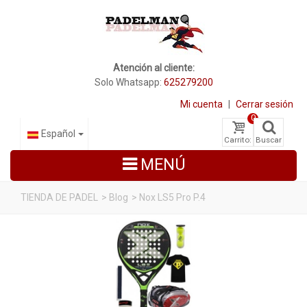
Atención al cliente:
Solo Whatsapp:
625279200
Mi cuenta
|
Cerrar sesión
0
Español
Carrito:
Buscar
MENÚ
TIENDA DE PADEL
>
Blog
>
Nox LS5 Pro P.4
PALAS DE PADEL
ZAPATILLAS DE PADEL
PALETEROS