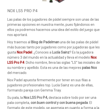
ACCESORIOS
NOX LS5 PRO P.4
PELOTAS PADEL
Las palas de los jugadores de pádel siempre son unas de las
ROPA
primeras opciones en nuestra mente, pues fijándonos en
ellos ya podremos hacernos una idea del estilo del juego que
OUTLET PADEL
nos aportará.
BLOG
Hoy traemos al
Blog de Padelman
una de las palas de pádel
más buscas tanto por jugadores como por jugadoras que les
gusta
Nox Padel
. ¿Conoces a
Lucía Sainz
? Es la jugadora
número 3 del mundo en la actualidad y lleva el modelo
Nox
LS5 Pro P.4
. Dicho nombre, lleva las siglas “LS” las iniciales de
su nombre y apellido. Esta es una de las mejores
palas Nox
del mercado.
Nox Padel apuesta firmemente por tener en sus filas a
jugadores profesionales top. Lucía Sainz es una de ellas,
formando pareja con Gemma Triay.
Su pala, la
Nox LS5 Pro P.4,
destaca sobre todo por ser una
pala completa,
con buen control y con buena pegada
. El
formato de este modelo, se asemeja en cuanto a forma a la