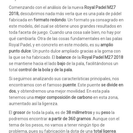
Comenzando con el análisis de la nueva
Royal Padel M27
2018,
descubrimos nada más verla que es una pala de pádel
fabricada en
formato redondo
. Un formato ya consagrado en
este modelo, del cual se obtiene unos grandes resultados en
toda faceta de juego. Cuando una cosa sale bien, no hay por
qué cambiarla. Otra de las cosas fundamentales en las palas
Royal Padel, y en concreto en este modelo, es su
amplio
punto dulce
. Un punto dulce ampliado gracias a la goma con
la que se ha fabricado. El
balance
de la
Royal Padel M27 2018
se mantiene hacia el lado
bajo
de la pala, facilitándonos un
total
control de la bola y de la pala.
Si seguimos analizando sus características principales, nos
encontramos con el famoso
puente
. Este puente
se divide en
dos
, y obtendremos una mejor movilidad. En esta pala
tenemos una
mejor composición de carbono
en esta zona,
aumentado así la ligereza.
El
grosor
de toda la pala, es de
38 milímetros
y su
peso
la
podremos encontrar
a partir de 360 gramos
. Aunque con el
tema de los pesos, no vamos a tener ningún tipo de
problema, pues su fabricación la dota de una
total ligerea
.