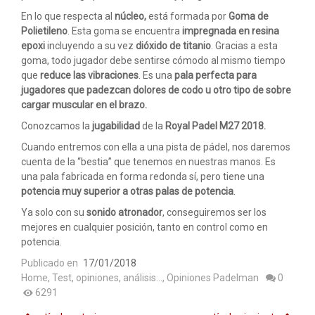
En lo que respecta al
núcleo,
está formada por
Goma de
Polietileno
. Esta goma se encuentra
impregnada en resina
epoxi
incluyendo a su vez
dióxido de titanio
. Gracias a esta
goma, todo jugador debe sentirse cómodo al mismo tiempo
que
reduce las vibraciones
. Es una
pala perfecta para
jugadores que padezcan dolores de codo u otro tipo de sobre
cargar muscular en el brazo.
Conozcamos la
jugabilidad
de la
Royal Padel M27 2018.
Cuando entremos con ella a una pista de pádel, nos daremos
cuenta de la “bestia” que tenemos en nuestras manos. Es
una pala fabricada en forma redonda sí, pero tiene una
potencia muy superior a otras palas de potencia
.
Ya solo con su
sonido atronador
, conseguiremos ser los
mejores en cualquier posición, tanto en control como en
potencia.
Publicado en
17/01/2018
Home
,
Test, opiniones, análisis...
,
Opiniones Padelman
0
6291