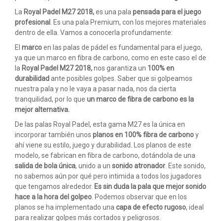
La
Royal Padel M27 2018,
es una pala
pensada para el juego
profesional
. Es una pala Premium, con los mejores materiales
dentro de ella. Vamos a conocerla profundamente:
El
marco
en las palas de pádel es fundamental para el juego,
ya que un marco en fibra de carbono, como en este caso el de
la
Royal Padel M27 2018,
nos garantiza un
100% en
durabilidad
ante posibles golpes. Saber que si golpeamos
nuestra pala y no le vaya a pasar nada, nos da cierta
tranquilidad, por lo que
un marco de fibra de carbono es la
mejor alternativa.
De las palas Royal Padel, esta gama M27 es la única en
incorporar también unos
planos en 100% fibra de carbono
y
ahí viene su estilo, juego y durabilidad. Los planos de este
modelo, se fabrican en fibra de carbono, dotándola de una
salida de bola única
, unido a un
sonido atronador
. Este sonido,
no sabemos aún por qué pero intimida a todos los jugadores
que tengamos alrededor.
Es sin duda la pala que mejor sonido
hace a la hora del golpeo
. Podemos observar que en los
planos se ha implementado una
capa de efecto rugoso
, ideal
para realizar golpes más cortados y peligrosos.