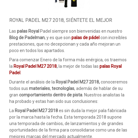
ACCESORIOS
PELOTAS PADEL
ROYAL PADEL M27 2018, SIÉNTETE EL MEJOR
ROPA
Las
palas Royal
Padel siempre son bienvenidas en nuestro
Blog de Padelman
, y es que son
palas de pádel
con increíbles
OUTLET PADEL
prestaciones, que no decepcionan y cada año mejoran un
poco en todos los apartados.
BLOG
Para comenzar Enero de la forma más enérgica, os traemos
la
Royal Padel M27 2018
,
la mejor de todas las
palas Royal
Padel
.
Durante el análisis de la
Royal Padel M27 2018,
conoceremos
todos sus
materiales
,
tecnologías
, además de hablar de su
gran
comportamiento dentro de pista
. Nuestros analistas la
ha probado y estas han sido sus conclusiones:
La
Royal Padel M27 2018
es sin duda la mejor pala fabricada
por la marca hasta la fecha. Esta temporada 2018 supone
una temporada de cambios, de lanzamientos y de grandes
oportunidades de la firma para consolidarse como una de las
mejores marcas del mercado actualmente.