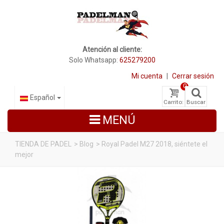
Atención al cliente:
Solo Whatsapp:
625279200
Mi cuenta
|
Cerrar sesión
0
Español
Carrito:
Buscar
MENÚ
TIENDA DE PADEL
>
Blog
>
Royal Padel M27 2018, siéntete el
mejor
PALAS DE PADEL
ZAPATILLAS DE PADEL
PALETEROS