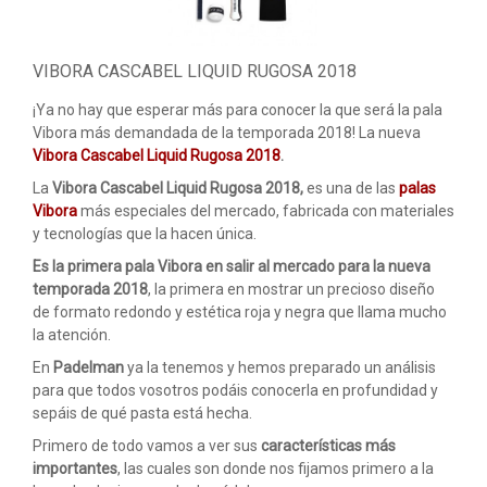
ACCESORIOS
PELOTAS PADEL
VIBORA CASCABEL LIQUID RUGOSA 2018
ROPA
¡Ya no hay que esperar más para conocer la que será la pala
Vibora más demandada de la temporada 2018! La nueva
OUTLET PADEL
Vibora Cascabel Liquid Rugosa 2018
.
BLOG
La
Vibora Cascabel Liquid Rugosa 2018,
es una de las
palas
Vibora
más especiales del mercado, fabricada con materiales
y tecnologías que la hacen única.
Es la primera pala Vibora en salir al mercado para la nueva
temporada 2018
, la primera en mostrar un precioso diseño
de formato redondo y estética roja y negra que llama mucho
la atención.
En
Padelman
ya la tenemos y hemos preparado un análisis
para que todos vosotros podáis conocerla en profundidad y
sepáis de qué pasta está hecha.
Primero de todo vamos a ver sus
características más
importantes
, las cuales son donde nos fijamos primero a la