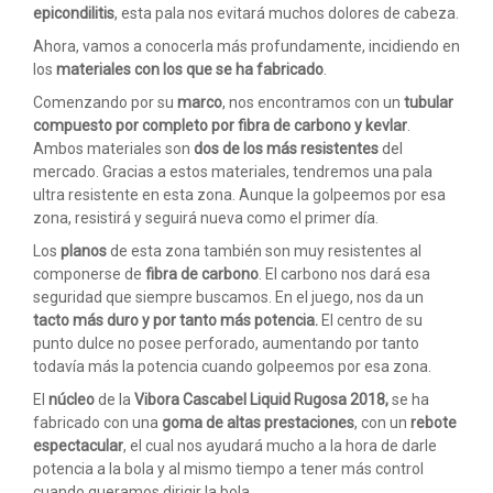
epicondilitis
, esta pala nos evitará muchos dolores de cabeza.
Ahora, vamos a conocerla más profundamente, incidiendo en
los
materiales con los que se ha fabricado
.
Comenzando por su
marco
, nos encontramos con un
tubular
compuesto por completo por
fibra de carbono y kevlar
.
Ambos materiales son
dos de los más resistentes
del
mercado. Gracias a estos materiales, tendremos una pala
ultra resistente en esta zona. Aunque la golpeemos por esa
zona, resistirá y seguirá nueva como el primer día.
Los
planos
de esta zona también son muy resistentes al
componerse de
fibra de carbono
. El carbono nos dará esa
seguridad que siempre buscamos. En el juego, nos da un
tacto más duro y por tanto más potencia.
El centro de su
punto dulce no posee perforado, aumentando por tanto
todavía más la potencia cuando golpeemos por esa zona.
El
núcleo
de la
Vibora Cascabel Liquid Rugosa 2018,
se ha
fabricado con una
goma de altas prestaciones
, con un
rebote
espectacular
, el cual nos ayudará mucho a la hora de darle
potencia a la bola y al mismo tiempo a tener más control
cuando queramos dirigir la bola.