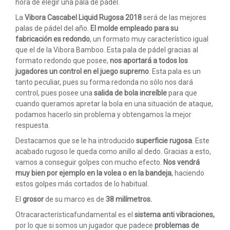
hora de elegir una pala de pádel.
La
Vibora Cascabel Liquid Rugosa 2018
será de las mejores
palas de pádel del año.
El molde empleado para su
fabricación es redondo
, un formato muy característico igual
que el de la Vibora Bamboo. Esta pala de pádel gracias al
formato redondo que posee,
nos aportará a todos los
jugadores un control en el juego supremo
. Esta pala es un
tanto peculiar, pues su forma redonda no sólo nos dará
control, pues posee una
salida de bola increíble
para que
cuando queramos apretar la bola en una situación de ataque,
podamos hacerlo sin problema y obtengamos la mejor
respuesta.
Destacamos que se le ha introducido
superficie rugosa
. Este
acabado rugoso le queda como anillo al dedo. Gracias a esto,
vamos a conseguir golpes con mucho efecto.
Nos vendrá
muy bien por ejemplo en la volea o en la bandeja
, haciendo
estos golpes más cortados de lo habitual.
El
grosor
de su marco es de
38 milímetros.
Otracaracterísticafundamental es el
sistema anti vibraciones,
por lo que si somos un jugador que padece
problemas de