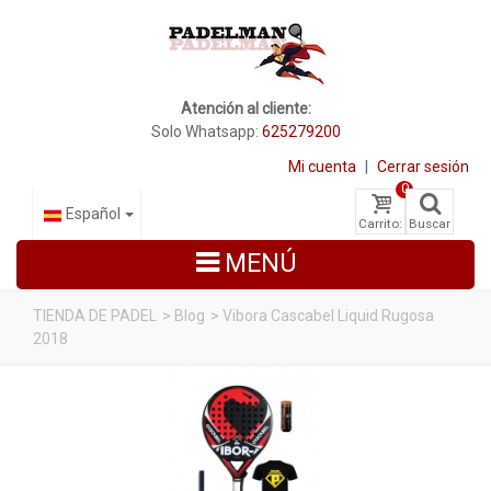
Atención al cliente:
Solo Whatsapp:
625279200
Mi cuenta
|
Cerrar sesión
0
Español
Carrito:
Buscar
MENÚ
TIENDA DE PADEL
>
Blog
>
Vibora Cascabel Liquid Rugosa
2018
PALAS DE PADEL
ZAPATILLAS DE PADEL
PALETEROS