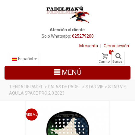
Atención al cliente:
Solo Whatsapp:
625279200
Mi cuenta
|
Cerrar sesión
0
Español
Carrito:
Buscar
MENÚ
TIENDA DE PADEL
>
PALAS DE PADEL
>
STAR VIE
>
STAR VIE
AQUILA SPACE PRO 2.0 2023
PALAS DE PADEL
ZAPATILLAS DE PADEL
REBAJADO
PALETEROS