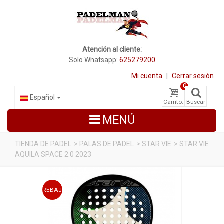
Atención al cliente:
Solo Whatsapp:
625279200
Mi cuenta
|
Cerrar sesión
0
Español
Carrito:
Buscar
MENÚ
TIENDA DE PADEL
>
PALAS DE PADEL
>
STAR VIE
>
STAR VIE
AQUILA SPACE 2.0 2023
PALAS DE PADEL
ZAPATILLAS DE PADEL
REBAJADO
PALETEROS