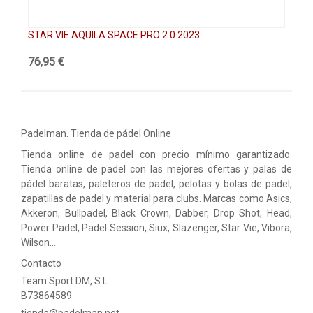
STAR VIE AQUILA SPACE PRO 2.0 2023
ST
76,95 €
13
Padelman. Tienda de pádel Online
Tienda online de padel con precio mínimo garantizado.
Tienda online de padel con las mejores ofertas y palas de
pádel baratas, paleteros de padel, pelotas y bolas de padel,
zapatillas de padel y material para clubs. Marcas como Asics,
Akkeron, Bullpadel, Black Crown, Dabber, Drop Shot, Head,
Power Padel, Padel Session, Siux, Slazenger, Star Vie, Vibora,
Wilson…
Contacto
Team Sport DM, S.L
B73864589
tienda@padelman.net