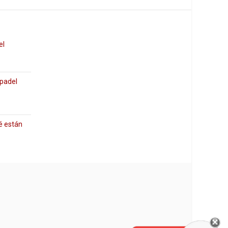
el
 padel
é están