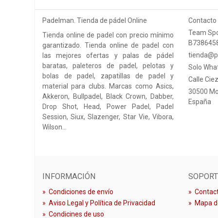
Padelman. Tienda de pádel Online
Contacto
Team Spo
Tienda online de padel con precio mínimo
B738645
garantizado. Tienda online de padel con
tienda@p
las mejores ofertas y palas de pádel
baratas, paleteros de padel, pelotas y
Solo Wha
bolas de padel, zapatillas de padel y
Calle Ciez
material para clubs. Marcas como Asics,
30500 Mo
Akkeron, Bullpadel, Black Crown, Dabber,
España
Drop Shot, Head, Power Padel, Padel
Session, Siux, Slazenger, Star Vie, Vibora,
Wilson…
INFORMACIÓN
SOPORT
»
Condiciones de envío
»
Contact
»
Aviso Legal y Política de Privacidad
»
Mapa de
»
Condicines de uso