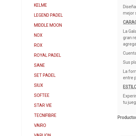
KELME
Diseña
mejor 
LEGEND PADEL
CARAC
MIDDLE MOON
La Gal
NOX
gran r
agrega 
ROX
Cuenta
ROYAL PADEL
Sus pl
SANE
La for
SET PADEL
entre 
SIUX
ESTIL
SOFTEE
Experi
tu jue
STAR VIE
TECNIFIBRE
Productos
VAIRO
VARLION