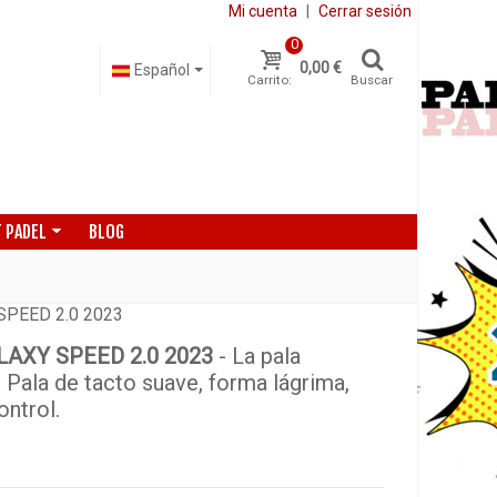
Mi cuenta
|
Cerrar sesión
0
0,00 €
Español
Carrito:
Buscar
 PADEL
BLOG
SPEED 2.0 2023
AXY SPEED 2.0 2023
- La pala
 Pala de tacto suave, forma lágrima,
ontrol.