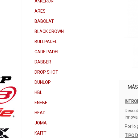
AKKERON
ARES
BABOLAT
BLACK CROWN
BULLPADEL
CADE PADEL
DABBER
DROP SHOT
DUNLOP
MÁS
HBL
INTRO
ENEBE
Descu
HEAD
innova
JOMA
Por lo
KAITT
TIPO 