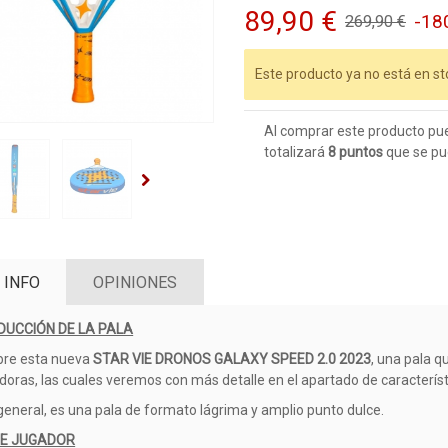
89,90 €
-18
269,90 €
Este producto ya no está en st
Al comprar este producto pu
totalizará
8
puntos
que se pu
 INFO
OPINIONES
DUCCIÓN DE LA PALA
bre esta nueva
STAR VIE DRONOS GALAXY SPEED 2.0 2023
, una pala q
doras, las cuales veremos con más detalle en el apartado de característ
 general, es una pala de formato lágrima y amplio punto dulce.
DE JUGADOR