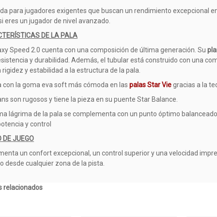
da para jugadores exigentes que buscan un rendimiento excepcional en c
si eres un jugador de nivel avanzado.
TERÍSTICAS DE LA PALA
axy Speed 2.0 cuenta con una composición de última generación. Su
pl
esistencia y durabilidad. Además, el tubular está construido con una co
rigidez y estabilidad a la estructura de la pala.
 con la goma eva soft más cómoda en las
palas Star Vie
gracias a la t
ans son rugosos y tiene la pieza en su puente Star Balance.
ma lágrima de la pala se complementa con un punto óptimo balanceado h
potencia y control
O DE JUEGO
menta un confort excepcional, un control superior y una velocidad impr
go desde cualquier zona de la pista.
 relacionados