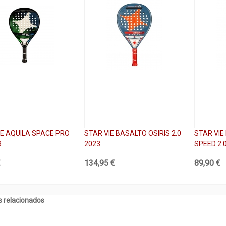
IE AQUILA SPACE PRO
STAR VIE BASALTO OSIRIS 2.0
STAR VI
3
2023
SPEED 2.
€
134,95 €
89,90 €
 relacionados