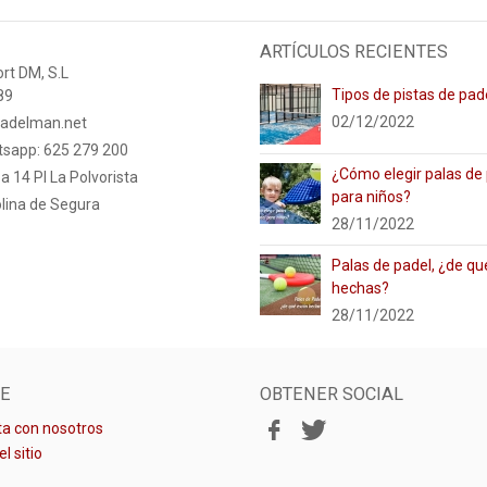
ARTÍCULOS RECIENTES
rt DM, S.L
Tipos de pistas de pad
89
02/12/2022
adelman.net
tsapp: 625 279 200
¿Cómo elegir palas de
a 14 PI La Polvorista
para niños?
lina de Segura
28/11/2022
Palas de padel, ¿de qu
hechas?
28/11/2022
E
OBTENER SOCIAL
a con nosotros
l sitio