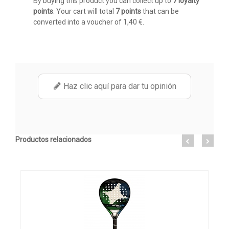
By buying this product you can collect up to
7
loyalty
points
. Your cart will total
7
points
that can be
converted into a voucher of
1,40 €
.
Haz clic aquí para dar tu opinión
Productos relacionados