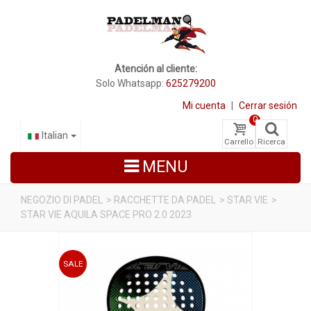
Atención al cliente:
Solo Whatsapp:
625279200
Mi cuenta
|
Cerrar sesión
0
Italian
Carrello
Ricerca
MENU
NEGOZIO DI PADEL
>
RACCHETTE DA PADEL
>
STAR VIE
>
STAR VIE AQUILA SPACE PRO 2.0 2023
RACCHETTE DA PADEL
SCARPE PADEL
SALE
BORSE