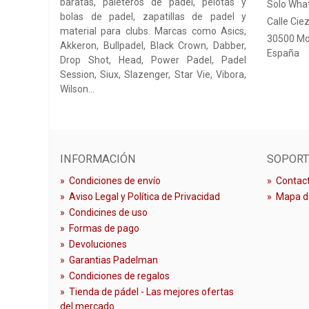
baratas, paleteros de padel, pelotas y
Solo Wha
bolas de padel, zapatillas de padel y
Calle Ciez
material para clubs. Marcas como Asics,
30500 Mo
Akkeron, Bullpadel, Black Crown, Dabber,
España
Drop Shot, Head, Power Padel, Padel
Session, Siux, Slazenger, Star Vie, Vibora,
Wilson…
INFORMACIÓN
SOPORT
»
Condiciones de envío
»
Contact
»
Aviso Legal y Política de Privacidad
»
Mapa de
»
Condicines de uso
»
Formas de pago
»
Devoluciones
»
Garantias Padelman
»
Condiciones de regalos
»
Tienda de pádel - Las mejores ofertas
del mercado