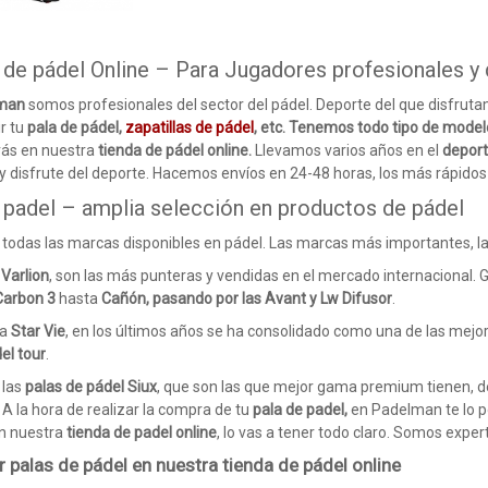
 de pádel Online – Para Jugadores profesionales y 
lman
somos profesionales del sector del pádel. Deporte del que disfru
ir tu
pala de pádel,
zapatillas de pádel
, etc. Tenemos todo tipo de mode
rás en nuestra
tienda de pádel online.
Llevamos varios años en el
deport
 y disfrute del deporte. Hacemos envíos en 24-48 horas, los más rápidos
 padel – amplia selección en productos de pádel
odas las marcas disponibles en pádel. Las marcas más importantes, las
s
Varlion
, son las más punteras y vendidas en el mercado internacional.
Carbon 3
hasta
Cañón, pasando por las Avant y Lw Difusor
.
sa
Star Vie
, en los últimos años se ha consolidado como una de las mejo
el tour
.
 las
palas de pádel Siux
, que son las que mejor gama premium tienen, 
A la hora de realizar la compra de tu
pala de padel,
en Padelman te lo p
En nuestra
tienda de padel online
, lo vas a tener todo claro. Somos exper
 palas de pádel en nuestra tienda de pádel online