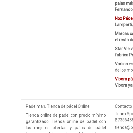
palas más
Fernando
Nox Páde
Lamperti,
Marcas co
el resto 
Star Vie 
fabrica P
Varlion
es
de los mo
Vibora pá
Vibora ya
Padelman. Tienda de pádel Online
Contacto
Team Spo
Tienda online de padel con precio mínimo
B738645
garantizado. Tienda online de padel con
tienda@p
las mejores ofertas y palas de pádel