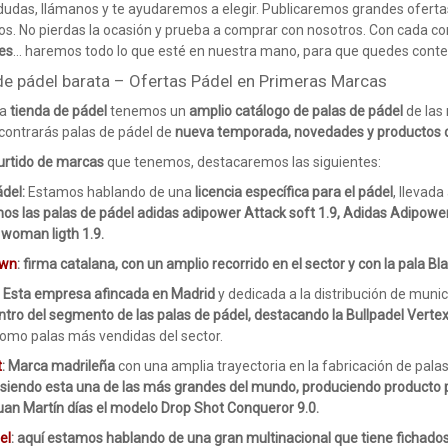
 dudas, llámanos y te ayudaremos a elegir. Publicaremos grandes ofer
s. No pierdas la ocasión y prueba a comprar con nosotros. Con cada c
es
… haremos todo lo que esté en nuestra mano, para que quedes cont
de pádel barata – Ofertas Pádel en Primeras Marcas
ra
tienda de pádel
tenemos un
amplio catálogo de palas de pádel
de las
ontrarás palas de pádel de
nueva temporada, novedades y productos d
urtido de marcas
que tenemos, destacaremos las siguientes:
ádel:
Estamos hablando de una
licencia específica para el pádel
, llevad
s las palas de pádel adidas adipower Attack soft 1.9, Adidas Adipower 
woman ligth 1.9.
own
: firma catalana, con un amplio recorrido en el sector y con la pala B
: Esta empresa afincada en Madrid
y dedicada a la distribución de muni
ntro del segmento de las palas de pádel, destacando la Bullpadel Verte
omo palas más vendidas del sector.
t
: Marca madrileña
con una amplia trayectoria en la fabricación de pala
 siendo esta una de las más grandes del mundo, produciendo producto
uan Martín días el modelo Drop Shot Conqueror 9.0.
el
: aquí estamos hablando de una gran multinacional que tiene fichados