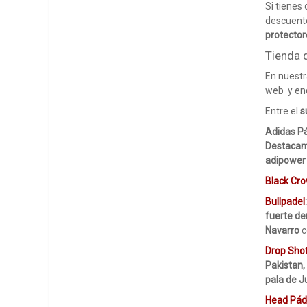
Si tienes
descuento
protector
Tienda 
En nuest
web y enc
Entre el
s
Adidas P
Destacamo
adipower 
Black Cr
Bullpadel
fuerte de
Navarro
c
Drop Sho
Pakistan,
pala de J
Head Pád