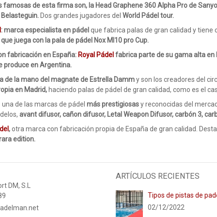
 famosas de esta firma son, la Head Graphene 360 Alpha Pro de Sanyo
 Belasteguin.
Dos grandes jugadores del
World Pádel tour.
l
: marca especialista en pádel
que fabrica palas de gran calidad y tiene
 que juega con la pala de pádel Nox Ml10 pro Cup.
n fabricación en España:
Royal Pádel
fabrica parte de su gama alta en
de produce en Argentina.
va de la mano del magnate de Estrella Damm
y son los creadores del cir
ropia en Madrid,
haciendo palas de pádel de gran calidad, como es el cas
 una de las marcas de pádel
más prestigiosas
y reconocidas del merca
delos,
avant difusor, cañon difusor, Letal Weapon Difusor, carbón 3, ca
del
,
otra marca con fabricación propia de España de gran calidad. Des
rara edition
.
ARTÍCULOS RECIENTES
rt DM, S.L
Tipos de pistas de pad
89
02/12/2022
adelman.net