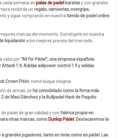
tas cada semana en
palas de padel
baratas
y con grandes
ompra recibirás un
regalo, camisetas, overgrips,
ento y sigas comprando en nuestra
tienda de padel online.
 mejores marcas del momento. Sumérgete en nuestra
e liquidación
a los mejores precios del mercado.
a a cabo por
“All for Pádel”, una empresa española.
Attack 1.9, Adidas adipower control 1.9 y adidas
lack Crown Pitón
, como buque insignia.
ción de armas, se
ha consolidado como la firma más
x 2 de Maxi Sánchez y la Bullpadel Hack de Paquito
s de pádel de gran calidad y con
fabrica propia en
 para otras marcas, como
Dunlop Pádel
. Destacaremos la
 a grandes jugadores, tanto en tenis como en pádel. Las