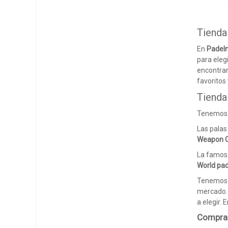
Tienda
En
Pade
para eleg
encontra
favoritos
Tienda
Tenemos t
Las pala
Weapon
La famo
World pad
Tenemos
mercado. 
a elegir. 
Comprar