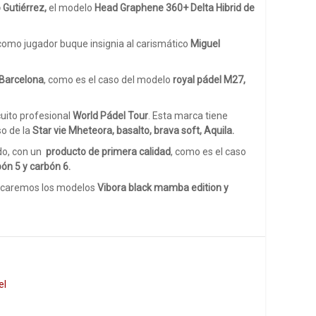
 Gutiérrez,
el modelo
Head Graphene 360+ Delta Hibrid de
 como jugador buque insignia al carismático
Miguel
 Barcelona
, como es el caso del modelo
royal pádel M27,
cuito profesional
World Pádel Tour
. Esta marca tiene
o de la
Star vie Mheteora, basalto, brava soft, Aquila.
do, con un
producto de primera calidad
, como es el caso
rbón 5 y carbón 6.
tacaremos los modelos
Vibora black mamba edition
y
el