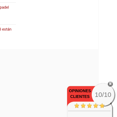
 padel
é están
OPINIONES
10/10
CLIENTES