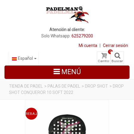
Atención al cliente:
Solo Whatsapp:
625279200
Mi cuenta
|
Cerrar sesión
0
Español
Carrito:
Buscar
MENÚ
TIENDA DE PADEL
>
PALAS DE PADEL
>
DROP SHOT
>
DROP
SHOT CONQUEROR 10 SOFT 2022
PALAS DE PADEL
ZAPATILLAS DE PADEL
REBAJADO
PALETEROS