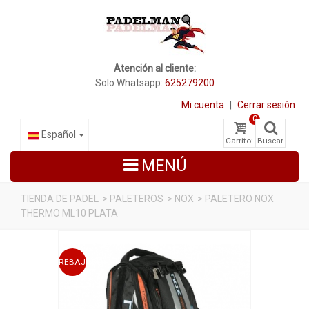
Atención al cliente:
Solo Whatsapp:
625279200
Mi cuenta
|
Cerrar sesión
0
Español
Carrito:
Buscar
MENÚ
TIENDA DE PADEL
>
PALETEROS
>
NOX
>
PALETERO NOX
THERMO ML10 PLATA
PALAS DE PADEL
ZAPATILLAS DE PADEL
REBAJADO
PALETEROS