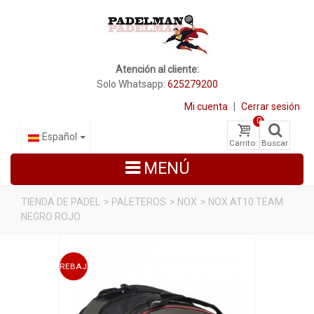
Atención al cliente:
Solo Whatsapp:
625279200
Mi cuenta
|
Cerrar sesión
0
Español
Carrito:
Buscar
MENÚ
TIENDA DE PADEL
>
PALETEROS
>
NOX
>
NOX AT10 TEAM
NEGRO ROJO
PALAS DE PADEL
ZAPATILLAS DE PADEL
REBAJADO
PALETEROS