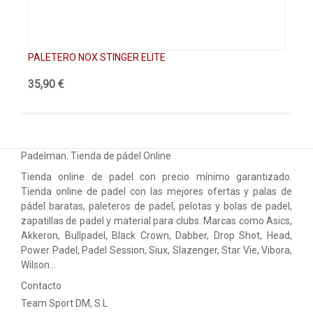
PALETERO NOX STINGER ELITE
PA
35,90 €
61
Padelman. Tienda de pádel Online
Tienda online de padel con precio mínimo garantizado.
Tienda online de padel con las mejores ofertas y palas de
pádel baratas, paleteros de padel, pelotas y bolas de padel,
zapatillas de padel y material para clubs. Marcas como Asics,
Akkeron, Bullpadel, Black Crown, Dabber, Drop Shot, Head,
Power Padel, Padel Session, Siux, Slazenger, Star Vie, Vibora,
Wilson…
Contacto
Team Sport DM, S.L