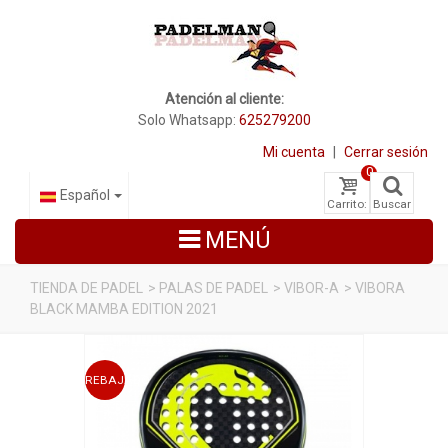
Atención al cliente:
Solo Whatsapp:
625279200
Mi cuenta
|
Cerrar sesión
0
Español
Carrito:
Buscar
MENÚ
TIENDA DE PADEL
>
PALAS DE PADEL
>
VIBOR-A
>
VIBORA
BLACK MAMBA EDITION 2021
PALAS DE PADEL
ZAPATILLAS DE PADEL
REBAJADO
PALETEROS