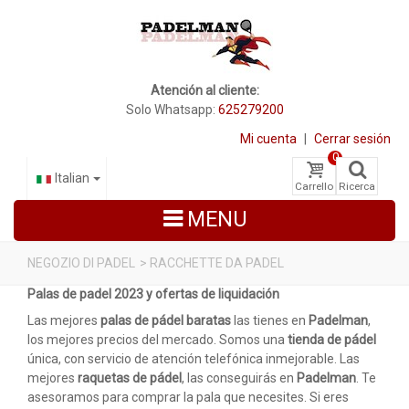
Atención al cliente:
Solo Whatsapp:
625279200
Mi cuenta
|
Cerrar sesión
0
Italian
Carrello
Ricerca
MENU
NEGOZIO DI PADEL
>
RACCHETTE DA PADEL
Palas de padel 2023 y ofertas de liquidación
RACCHETTE DA PADEL
Las mejores
palas de pádel baratas
las tienes en
Padelman
,
SCARPE PADEL
los mejores precios del mercado. Somos una
tienda de pádel
única, con servicio de atención telefónica inmejorable. Las
BORSE
mejores
raquetas de pádel
, las conseguirás en
Padelman
. Te
asesoramos para comprar la pala que necesites. Si eres