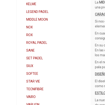
La
MID
KELME
una pr
LEGEND PADEL
CARAC
MIDDLE MOON
Si nos
elemen
NOX
En cua
ROX
consig
ROYAL PADEL
En su 
En las
SANE
los ma
SET PADEL
En el 
SIUX
pala p
SOFTEE
DISEÑ
El dis
STAR VIE
como n
TECNIFIBRE
ESTIL
VAIRO
La nue
VARLION
de cont