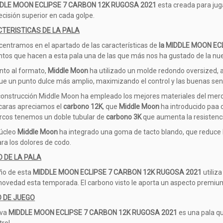
DLE MOON ECLIPSE 7 CARBON 12K RUGOSA 2021
esta creada para jug
ecisión superior en cada golpe.
TERISTICAS DE LA PALA
 centramos en el apartado de las características de
la MIDDLE MOON EC
tos que hacen a esta pala una de las que más nos ha gustado de la nu
nto al formato,
Middle Moon
ha utilizado un molde redondo oversized, a
ue un punto dulce más amplio, maximizando el control y las buenas se
construcción Middle Moon ha empleado los mejores materiales del merc
 caras apreciamos el
carbono
12K
, que
Middle Moon
ha introducido paa 
rcos tenemos un doble tubular de
carbono 3K
que aumenta la resistenci
núcleo
Middle
Moon
ha integrado una goma de tacto blando, que reduce l
ara los dolores de codo.
O DE LA PALA
eño de esta
MIDDLE MOON ECLIPSE 7 CARBON 12K RUGOSA 2021
utiliza
ovedad esta temporada. El carbono visto le aporta un aspecto premiu
O DE JUEGO
va
MIDDLE MOON ECLIPSE 7 CARBON 12K RUGOSA 2021
es una pala qu
rol.