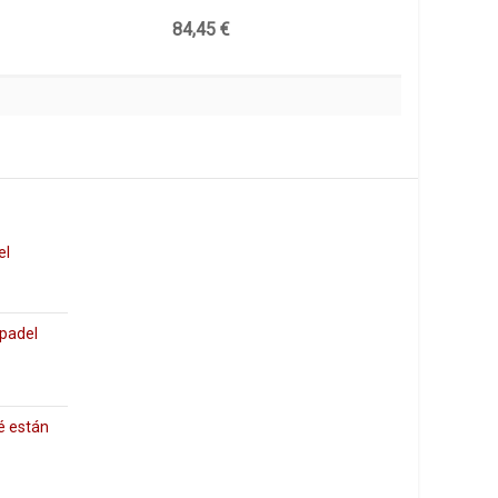
84,45 €
el
 padel
é están