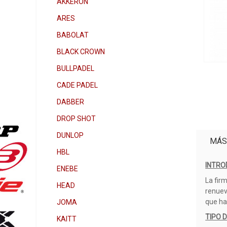
AKKERON
ARES
BABOLAT
BLACK CROWN
BULLPADEL
CADE PADEL
DABBER
DROP SHOT
DUNLOP
MÁS
HBL
INTRO
ENEBE
La fir
HEAD
renuev
que ha
JOMA
TIPO 
KAITT