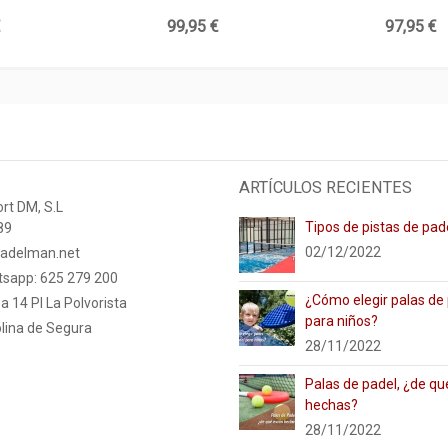
€
99,95 €
97,95 €
ARTÍCULOS RECIENTES
rt DM, S.L
Tipos de pistas de pad
89
02/12/2022
adelman.net
tsapp: 625 279 200
¿Cómo elegir palas de
a 14 PI La Polvorista
para niños?
lina de Segura
28/11/2022
Palas de padel, ¿de qu
hechas?
28/11/2022