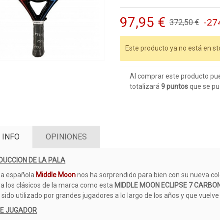
97,95 €
-27
372,50 €
Este producto ya no está en st
Al comprar este producto pu
totalizará
9
puntos
que se pu
 INFO
OPINIONES
DUCCION DE LA PALA
ma española
Middle Moon
nos ha sorprendido para bien con su nueva co
a los clásicos de la marca como esta
MIDDLE MOON ECLIPSE 7 CARBON
 sido utilizado por grandes jugadores a lo largo de los años y que vuel
DE JUGADOR