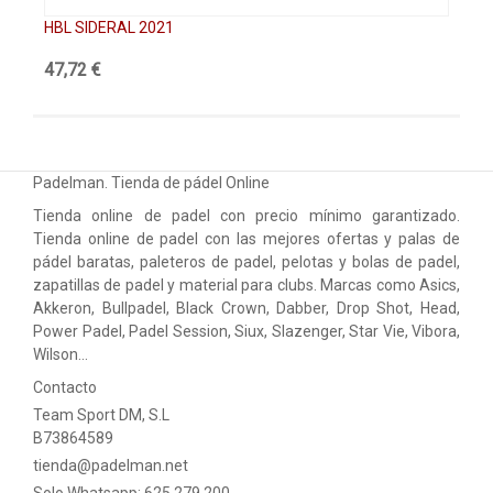
HBL SIDERAL 2021
HB
47,72 €
47
Padelman. Tienda de pádel Online
Tienda online de padel con precio mínimo garantizado.
Tienda online de padel con las mejores ofertas y palas de
pádel baratas, paleteros de padel, pelotas y bolas de padel,
zapatillas de padel y material para clubs. Marcas como Asics,
Akkeron, Bullpadel, Black Crown, Dabber, Drop Shot, Head,
Power Padel, Padel Session, Siux, Slazenger, Star Vie, Vibora,
Wilson…
Contacto
Team Sport DM, S.L
B73864589
tienda@padelman.net
Solo Whatsapp: 625 279 200