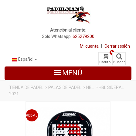
Atención al cliente:
Solo Whatsapp:
625279200
Mi cuenta
|
Cerrar sesión
0
Español
Carrito:
Buscar
MENÚ
TIENDA DE PADEL
>
PALAS DE PADEL
>
HBL
>
HBL SIDERAL
2021
PALAS DE PADEL
ZAPATILLAS DE PADEL
REBAJADO
PALETEROS