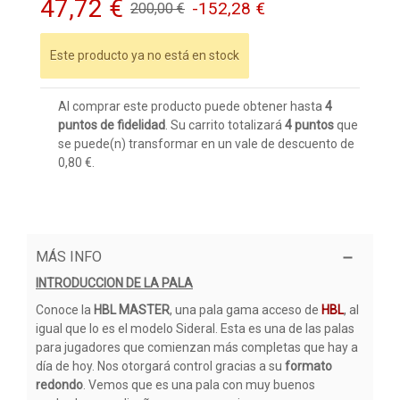
47,72 €
-152,28 €
200,00 €
Este producto ya no está en stock
Al comprar este producto puede obtener hasta
4
puntos de fidelidad
. Su carrito totalizará
4
puntos
que
se puede(n) transformar en un vale de descuento de
0,80 €
.
MÁS INFO
INTRODUCCION DE LA PALA
Conoce la
HBL MASTER
, una pala gama acceso de
HBL
, al
igual que lo es el modelo Sideral. Esta es una de las palas
para jugadores que comienzan más completas que hay a
día de hoy. Nos otorgará control gracias a su
formato
redondo
. Vemos que es una pala con muy buenos