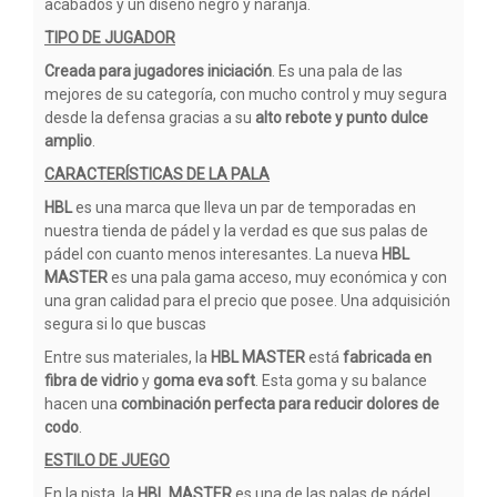
acabados y un diseño negro y naranja.
TIPO DE JUGADOR
Creada para jugadores iniciación
. Es una pala de las
mejores de su categoría, con mucho control y muy segura
desde la defensa gracias a su
alto rebote y punto dulce
amplio
.
CARACTERÍSTICAS DE LA PALA
HBL
es una marca que lleva un par de temporadas en
nuestra tienda de pádel y la verdad es que sus palas de
pádel con cuanto menos interesantes. La nueva
HBL
MASTER
es una pala gama acceso, muy económica y con
una gran calidad para el precio que posee. Una adquisición
segura si lo que buscas
Entre sus materiales, la
HBL MASTER
está
fabricada en
fibra de vidrio
y
goma eva soft
. Esta goma y su balance
hacen una
combinación perfecta para reducir dolores de
codo
.
ESTILO DE JUEGO
En la pista, la
HBL MASTER
es una de las palas de pádel