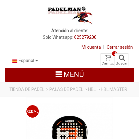
Atención al cliente:
Solo Whatsapp:
625279200
Mi cuenta
|
Cerrar sesión
0
Español
Carrito:
Buscar
MENÚ
TIENDA DE PADEL
>
PALAS DE PADEL
>
HBL
>
HBL MASTER
PALAS DE PADEL
REBAJADO
ZAPATILLAS DE PADEL
PALETEROS