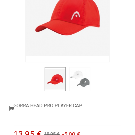
ACCESORIOS
PELOTAS PADEL
ROPA
OUTLET PADEL
BLOG
GORRA HEAD PRO PLAYER CAP
13,95 €
-5,00 €
18,95 €