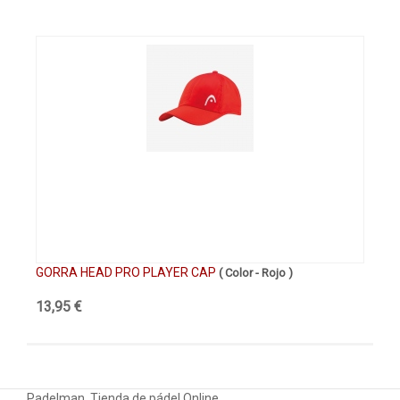
GORRA HEAD PRO PLAYER CAP
GO
( Color - Rojo )
13,95 €
17
Padelman. Tienda de pádel Online