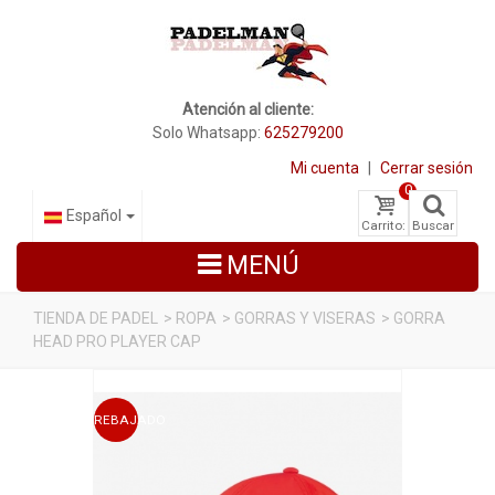
Atención al cliente:
Solo Whatsapp:
625279200
Mi cuenta
|
Cerrar sesión
0
Español
Carrito:
Buscar
MENÚ
TIENDA DE PADEL
>
ROPA
>
GORRAS Y VISERAS
>
GORRA
HEAD PRO PLAYER CAP
PALAS DE PADEL
ZAPATILLAS DE PADEL
REBAJADO
PALETEROS