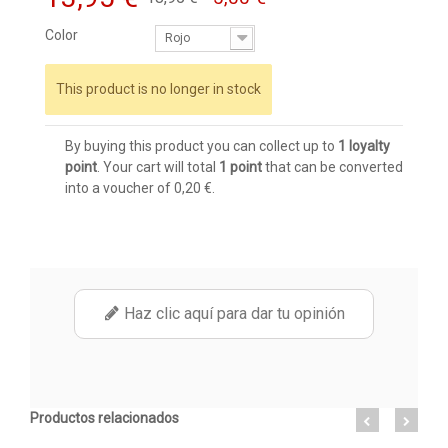
Color
Rojo
This product is no longer in stock
By buying this product you can collect up to
1
loyalty
point
. Your cart will total
1
point
that can be converted
into a voucher of
0,20 €
.
Haz clic aquí para dar tu opinión
Productos relacionados