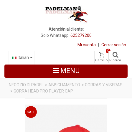
Atención al cliente:
Solo Whatsapp:
625279200
Mi cuenta
|
Cerrar sesión
0
Italian
Carrello
Ricerca
MENU
NEGOZIO DI PADEL
>
ABBIGLIAMENTO
>
GORRAS Y VISERAS
>
GORRA HEAD PRO PLAYER CAP
RACCHETTE DA PADEL
SCARPE PADEL
SALE
BORSE