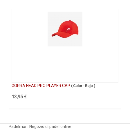
GORRA HEAD PRO PLAYER CAP
GO
( Color - Rojo )
13,95 €
17
Padelman. Negozio di padel online