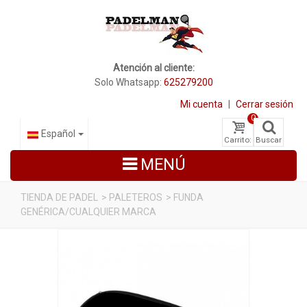
Atención al cliente:
Solo Whatsapp:
625279200
Mi cuenta
|
Cerrar sesión
0
Español
Carrito:
Buscar
MENÚ
TIENDA DE PADEL
>
PALETEROS
>
FUNDA
GENÉRICA/CUALQUIER MARCA
PALAS DE PADEL
ZAPATILLAS DE PADEL
PALETEROS