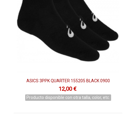
del mercado actual hasta ropa de lo más sencilla para poder
combinarla con lo que desees.
Si lo que buscas es aprovechar y adquirir ropa de hombre de
pádel a unos precios económicos, esta es tu oportunidad. No
te lo pienses más y equípate con lo mejor en
Ropa Pádel
Hombre Black Friday.
ASICS 3PPK QUARTER 155205 BLACK 0900
12,00 €
Producto disponible con otra talla, color, etc.