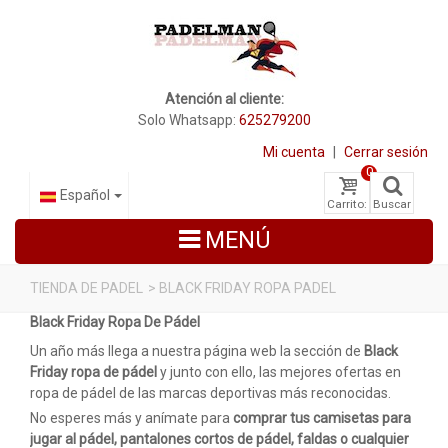
Atención al cliente:
Solo Whatsapp:
625279200
Mi cuenta
|
Cerrar sesión
0
Español
Carrito:
Buscar
MENÚ
TIENDA DE PADEL
>
BLACK FRIDAY ROPA PADEL
Black Friday Ropa De Pádel
PALAS DE PADEL
Un año más llega a nuestra página web la sección de
Black
ZAPATILLAS DE PADEL
Friday ropa de pádel
y junto con ello, las mejores ofertas en
ropa de pádel de las marcas deportivas más reconocidas.
PALETEROS
No esperes más y anímate para
c
omprar tus camisetas para
jugar al pádel
,
pantalones cortos de pádel, faldas o cualquier