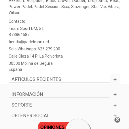
Akkeron, Bullpadel, Black Crown, Dabber, Drop Shot, Head,
Power Padel, Padel Session, Siux, Slazenger, Star Vie, Vibora,
Wilson…
Contacto
Team Sport DM, S.L
B73864589
tienda@padelman.net
Solo Whatsapp: 625 279 200
Calle Cieza 14 PI La Polvorista
30500 Molina de Segura
España
ARTÍCULOS RECIENTES
INFORMACIÓN
SOPORTE
OBTENER SOCIAL
OPINIONES