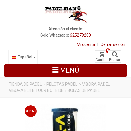
Atención al cliente:
Solo Whatsapp:
625279200
Mi cuenta
|
Cerrar sesión
0
Español
Carrito:
Buscar
MENÚ
TIENDA DE PADEL
>
PELOTAS PADEL
>
VIBORA PADEL
>
VIBORA ELITE TOUR BOTE DE 3 BOLAS DE PADEL
PALAS DE PADEL
ZAPATILLAS DE PADEL
REBAJADO
PALETEROS