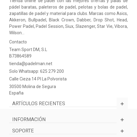
Tienda online de padel con las mejores ofertas y palas de
pádel baratas, paleteros de padel, pelotas y bolas de padel,
zapatillas de padel y material para clubs. Marcas como Asics,
Akkeron, Bullpadel, Black Crown, Dabber, Drop Shot, Head,
Power Padel, Padel Session, Siux, Slazenger, Star Vie, Vibora,
Wilson…
Contacto
Team Sport DM, S.L
B73864589
tienda@padelman.net
Solo Whatsapp: 625 279 200
Calle Cieza 14 PI La Polvorista
30500 Molina de Segura
España
ARTÍCULOS RECIENTES
INFORMACIÓN
SOPORTE