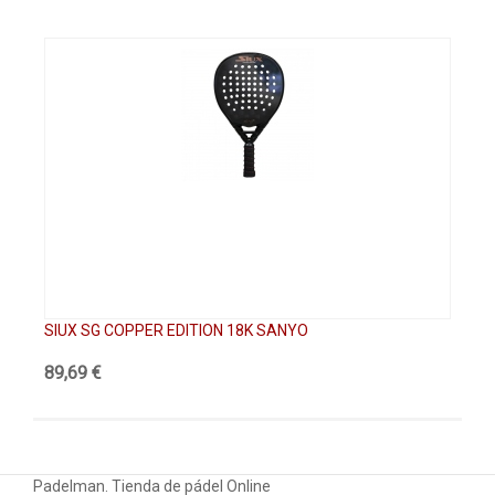
SIUX SG COPPER EDITION 18K SANYO
SI
89,69 €
89
Padelman. Tienda de pádel Online