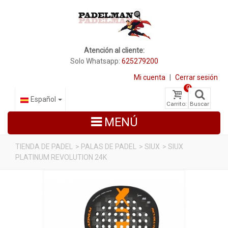
Atención al cliente:
Solo Whatsapp:
625279200
Mi cuenta
|
Cerrar sesión
0
Español
Carrito:
Buscar
MENÚ
TIENDA DE PADEL
>
PALAS DE PADEL
>
SIUX
>
SIUX
PLATINUM REVOLUTION 24K
PALAS DE PADEL
ZAPATILLAS DE PADEL
PALETEROS