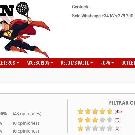
Contacto:
Solo Whatsapp +34 625 279 200
LETEROS
ACCESORIOS
PELOTAS PADEL
ROPA
OUTLET
FILTRAR O
(43)
00%
(43 opiniones)
(0)
%
(0 opiniones)
(0)
%
(0 opiniones)