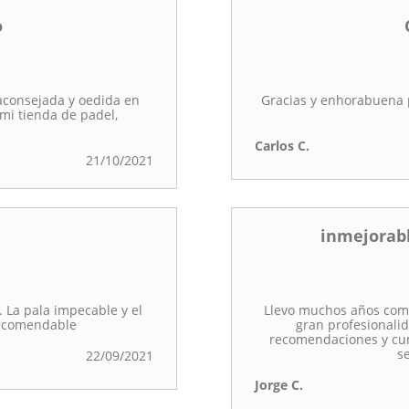
o
aconsejada y oedida en
Gracias y enhorabuena p
mi tienda de padel,
Carlos C.
21/10/2021
inmejorabl
. La pala impecable y el
Llevo muchos años comp
recomendable
gran profesionalid
recomendaciones y cu
s
22/09/2021
Jorge C.