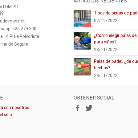
ARTÍCULOS RECIENTES
rt DM, S.L
Tipos de pistas de pad
89
02/12/2022
adelman.net
tsapp: 625 279 200
¿Cómo elegir palas de
a 14 PI La Polvorista
para niños?
lina de Segura
28/11/2022
Palas de padel, ¿de qu
hechas?
28/11/2022
E
OBTENER SOCIAL
a con nosotros
l sitio