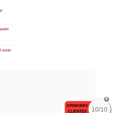
el
 padel
é están
OPINIONES
10/10
CLIENTES