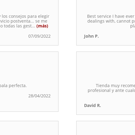
y los consejos para elegir
Best service I have eve
vicio postventa... se me
dealings with, cannot p
o todas las gest
...
(más)
pl
07/09/2022
John P.
pala perfecta.
Tienda muy recomen
profesional y ante cual
28/04/2022
David R.