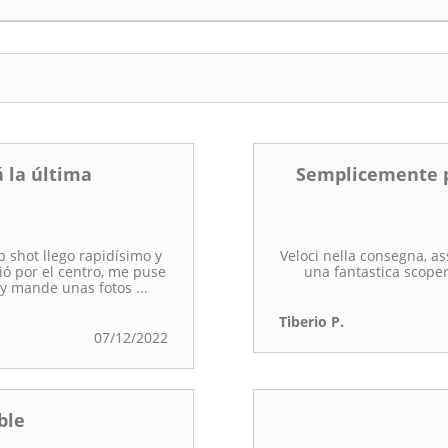
 la última
Semplicemente p
p shot llego rapidísimo y
Veloci nella consegna, as
ió por el centro, me puse
una fantastica scoper
 y mande unas fotos
...
Tiberio P.
07/12/2022
ble