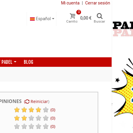
Mi cuenta
|
Cerrar sesión
0
0,00 €
Español
Carrito:
Buscar
 PADEL
BLOG
PINIONES
(
Reiniciar
)
(0)
(0)
(0)