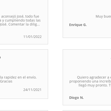
aconsejó José, todo fue
Muy buen
sa y cumpliendo todas las
sé. Comentar la dilig
...
Enrique G.
11/01/2022
o
la rapidez en el envío.
Quiero agradecer a e
Gracias
proponiendo una increíb
llegó muy pronto. 
24/11/2021
Diogo N.