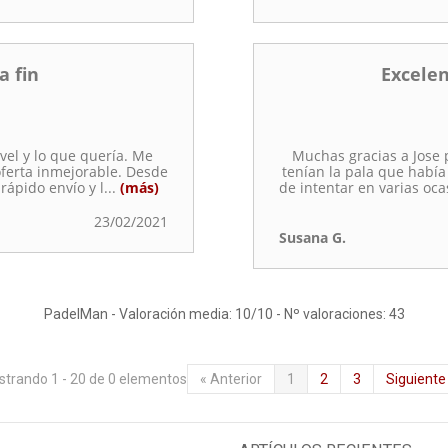
a fin
Excele
vel y lo que quería. Me
Muchas gracias a Jose p
oferta inmejorable. Desde
tenían la pala que habí
 rápido envío y l
...
(más)
de intentar en varias o
23/02/2021
Susana G.
PadelMan
-
Valoración media:
10
/
10
- Nº valoraciones:
43
trando 1 - 20 de 0 elementos
«
Anterior
1
2
3
Siguiente