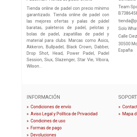
Team Spo
Tienda online de padel con precio mínimo
B738645
garantizado. Tienda online de padel con
tienda@p
las mejores ofertas y palas de pádel
baratas, paleteros de padel, pelotas y
Solo Wha
bolas de padel, zapatillas de padel y
Calle Ciez
material para clubs. Marcas como Asics,
30500 Mo
Akkeron, Bullpadel, Black Crown, Dabber,
España
Drop Shot, Head, Power Padel, Padel
Session, Siux, Slazenger, Star Vie, Vibora,
Wilson…
INFORMACIÓN
SOPORT
»
Condiciones de envío
»
Contact
»
Aviso Legal y Política de Privacidad
»
Mapa de
»
Condicines de uso
»
Formas de pago
»
Devoluciones