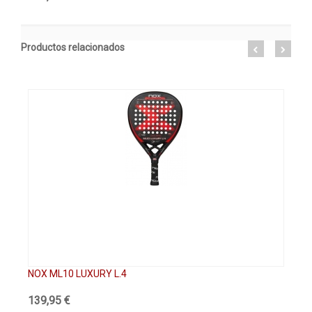
Productos relacionados
NOX ML10 LUXURY L.4
NO
139,95 €
58