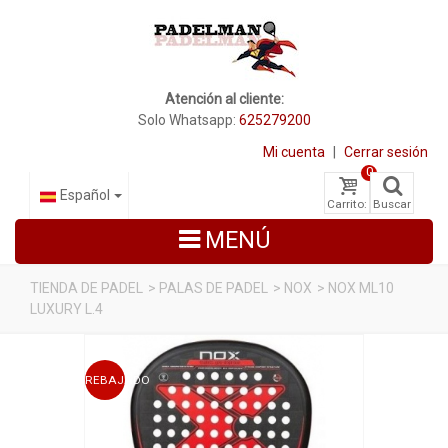
Atención al cliente:
Solo Whatsapp:
625279200
Mi cuenta
|
Cerrar sesión
0
Español
Carrito:
Buscar
MENÚ
TIENDA DE PADEL
>
PALAS DE PADEL
>
NOX
>
NOX ML10
LUXURY L.4
PALAS DE PADEL
ZAPATILLAS DE PADEL
REBAJADO
PALETEROS