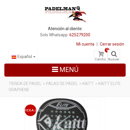
Atención al cliente:
Solo Whatsapp:
625279200
Mi cuenta
|
Cerrar sesión
0
Español
Carrito:
Buscar
MENÚ
TIENDA DE PADEL
>
PALAS DE PADEL
>
KAITT
>
KAITT ELITE
GRAPHENE
PALAS DE PADEL
ZAPATILLAS DE PADEL
REBAJADO
PALETEROS