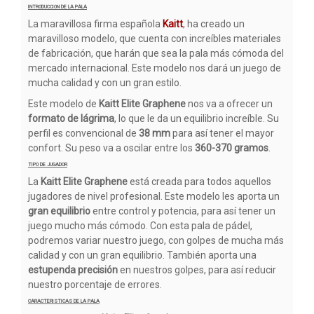
INTRODUCCION DE LA PALA
La maravillosa firma española
Kaitt
, ha creado un
maravilloso modelo, que cuenta con increíbles materiales
de fabricación, que harán que sea la pala más cómoda del
mercado internacional. Este modelo nos dará un juego de
mucha calidad y con un gran estilo.
Este modelo de
Kaitt Elite Graphene
nos va a ofrecer un
formato de lágrima
, lo que le da un equilibrio increíble. Su
perfil es convencional de
38 mm
para así tener el mayor
confort. Su peso va a oscilar entre los
360-370 gramos
.
TIPO DE JUGADOR
La
Kaitt Elite Graphene
está creada para todos aquellos
jugadores de nivel profesional. Este modelo les aporta un
gran equilibrio
entre control y potencia, para así tener un
juego mucho más cómodo. Con esta pala de pádel,
podremos variar nuestro juego, con golpes de mucha más
calidad y con un gran equilibrio. También aporta una
estupenda precisión
en nuestros golpes, para así reducir
nuestro porcentaje de errores.
CARACTERISTICAS DE LA PALA